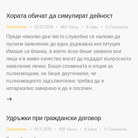
Хората обичат да симулират дейност
Любопитно
02.01.2014
482
Views
0
Likes
0
Comments
Преди няколко дни чисто служебно се наложи да
пуснем заявление до една държавна институция.
Имаше си бланка, в която ясно беше заявено кои
лица и в какво качество могат да подадат въпросното
заявление лично. Беше спомената и опция за
пълномощник, но беше доуточнено, че
пълномощното задължително трябва да е
нотариално заверено и да е посочен…
Удръжки при граждански договор
Любопитно
10.11.2013
439
Views
0
Likes
0
Comments