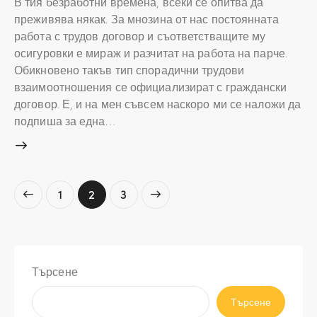
В тия безработни времена, всеки се опитва да
преживява някак. За мнозина от нас постоянната
работа с трудов договор и съответстващите му
осигуровки е мираж и разчитат на работа на парче.
Обикновено такъв тип спорадични трудови
взаимоотношения се официализират с граждански
договор. Е, и на мен съвсем наскоро ми се наложи да
подпиша за една…
Разделяне
Page
1
>
Page
2
Page
3
на
публикациите
на
страници
Търсене
Търсене