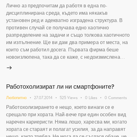
Лично аз предпочитам да работя в една по-
дисциплинирана среда, където има някакъв
установен ред и адекватно изградена структура. В
противен случай се получава едно хаотично
разпределение на задачи и също толкова хаотичното
им изпълнение. Ще ви дам два примера от места, на
които съм работил досега. Първата фирма беше
новоизлюпена, така да се каже, с недоизмислена…
Работохолизират ли ни смартфоните?
Любопитно
27.07.2014
525
Views
0
Likes
0
Comments
Работохолизирането е нещо, което винаги се е
срещало при хората. Най-вече при един особен вид
наречен кариеристи. Няма лошо, харесва ми, когато
хората се стараят и полагат усилия, за да направят
нещо, както трябва. Не мога да се съглася обаче, че