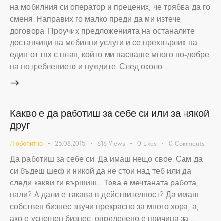
на мобилния си оператор и прецених, че трябва да го
сменя. Направих го малко преди да ми изтече
договора. Проучих предложенията на останалите
доставчици на мобилни услуги и се прехвърлих на
един от тях с план, който ми пасваше много по-добре
на потреблението и нуждите. След около…
Какво е да работиш за себе си или за някой
друг
Любопитно
25.08.2015
616
Views
0
Likes
0
Comments
Да работиш за себе си. Да имаш нещо свое. Сам да
си бъдеш шеф и никой да не стои над теб или да
следи какви ги вършиш... Това е мечтаната работа,
нали? А дали е такава в действителност? Да имаш
собствен бизнес звучи прекрасно за много хора, а,
ако е успешен бизнес, определено е причина за…