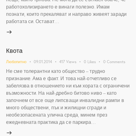
работохолизирането е винаги полезно. Имам
познати, които прекаляват и направо живеят заради
работата си. Остават…
Квота
Любопитно
09.01.2014
417
Views
0
Likes
0
Comments
Не сме толерантни като общество – трудно
признание. Ама е факт. И това най-отчетливо се
забелязва в отношението ни към хората с ограничени
възможности. На най-дребно битово ниво – като
започнем от все още липсващи инвалидни рампи в
много обществени, пък и жилищни сгради и
необезопасената улична среда, минем през
ежедневната практика да се паркира…