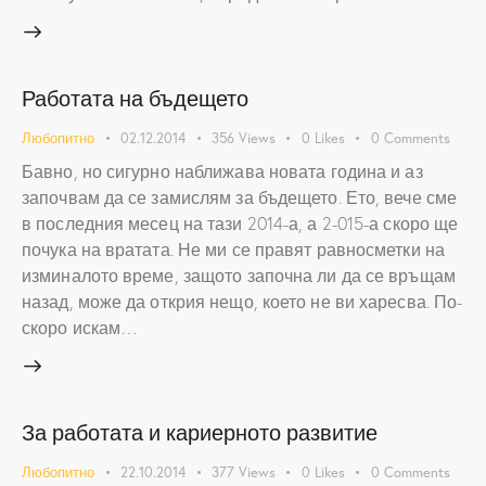
Работата на бъдещето
Любопитно
02.12.2014
356
Views
0
Likes
0
Comments
Бавно, но сигурно наближава новата година и аз
започвам да се замислям за бъдещето. Ето, вече сме
в последния месец на тази 2014-а, а 2-015-а скоро ще
почука на вратата. Не ми се правят равносметки на
изминалото време, защото започна ли да се връщам
назад, може да открия нещо, което не ви харесва. По-
скоро искам…
За работата и кариерното развитие
Любопитно
22.10.2014
377
Views
0
Likes
0
Comments