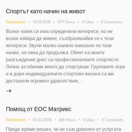
Спортът като начин на живот
Любопитно
13.04.2018
579
Views
0
Likes
0
Comments
Всеки човек си има определени интереси, но не
всеки избира да живее, съобразявайки се с тези
интереси. Звучи малко наивно изказано по този
начин, но нека да продължа. Обект на моите
разсъждения днес са професионалните спортисти.
Лично аз обичам много да спортувам. Груповите игри
и и дори индивидуалните спортове винаги са ми
доставяли огромно удоволствие,…
Помощ от ЕОС Матрикс
Любопитно
06.02.2018
368
Views
0
Likes
0
Comments
Преди време реших, че не съм доволен от услугата