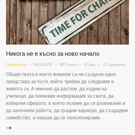
Никога не е късно за ново начало
Любопитно
09.06.2019
381
Views
0
Likes
0
Comments
Обществата в които живеем са ни създали една
представа за пътя, който трябва да следваме в
живота си. А именно да растем, да ходим на
училище, да поемаме информация за света, да
изберем сферата, в която искаме да се развиваме и
да започнем работа, да градим кариера, да създадем
семейство, а накрая да се пенсионираме…