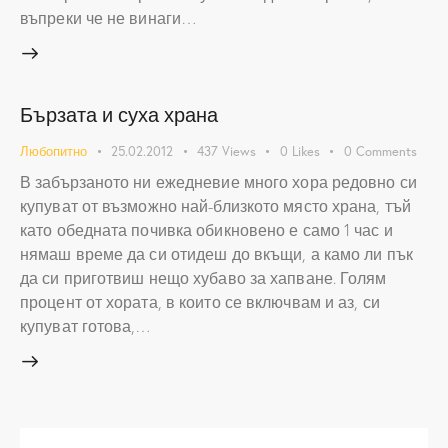
въпреки че не винаги…
Бързата и суха храна
Любопитно
25.02.2012
437
Views
0
Likes
0
Comments
В забързаното ни ежедневие много хора редовно си
купуват от възможно най-близкото място храна, тъй
като обедната почивка обикновено е само 1 час и
нямаш време да си отидеш до вкъщи, а камо ли пък
да си приготвиш нещо хубаво за хапване. Голям
процент от хората, в които се включвам и аз, си
купуват готова,…