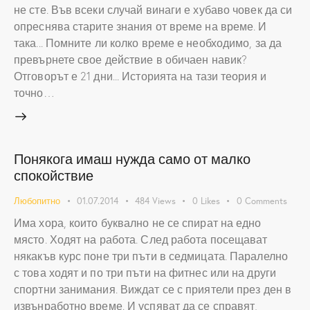
не сте. Във всеки случай винаги е хубаво човек да си
опреснява старите знания от време на време. И
така... Помните ли колко време е необходимо, за да
превърнете свое действие в обичаен навик?
Отговорът е 21 дни... Историята на тази теория и
точно…
Понякога имаш нужда само от малко
спокойствие
Любопитно
01.07.2014
484
Views
0
Likes
0
Comments
Има хора, които буквално не се спират на едно
място. Ходят на работа. След работа посещават
някакъв курс поне три пъти в седмицата. Паралелно
с това ходят и по три пъти на фитнес или на други
спортни занимания. Виждат се с приятели през ден в
извънработно време. И успяват да се справят,