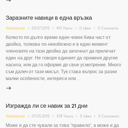
Заразните навици в една връзка
Любопитно
05.07.2015
413
Views
0
Likes
0
Comments
Колкото по-дълго време един човек бива част от
двойка, толкова по-неизбежно е в един момент
членовете на тази двойка да започнат да приличат
един на друг. Не говоря единият да променя другия
насила, или да го оформя до свое усмотрение. Много
съм далеч от тази мисъл. Тук става въпрос за разни
малки особености, интереси или…
Изгражда ли се навик за 21 дни
Любопитно
07.05.2015
378
Views
0
Likes
0
Comments
Може и да сте чували за това "правило", а може и да