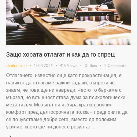
Защо хората отлагат и как да го спреш
Любопитно
17.04.2026
416
Views
0
Likes
2
Comments
Отлагането, известно още като прокрастинация, е
навикът да отлагаме важни задачи, въпреки че
знаем, че това ще ни навреди. Често го бъркаме с
мързел, но всъщност става дума за психологически
механизъм. Мозъкът ни избира краткосрочния
комфорт пред дългосрочната полза – предпочита да
се почувстваме добре сега, вместо да положим
усилие, което ще ни донесе резултат…