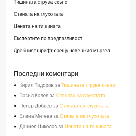
Тишината струва скъпо
Стената на глухотата
Цената на тишината
Експертите по предпазливост
Дребният шрифт срещу човешкия мързел
Последни коментари
Кирил Тодоров
за
Тишината струва скъпо
Васил Колев
за
Стената на глухотата
Петър Добрев
за
Стената на глухотата
Елена Митева
за
Стената на глухотата
Даниел Николов
за
Цената на тишината