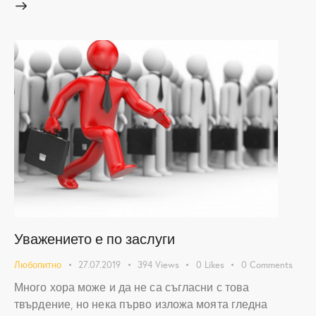
Уважението е по заслуги
Любопитно
27.07.2019
394
Views
0
Likes
0
Comments
Много хора може и да не са съгласни с това
твърдение, но нека първо изложа моята гледна