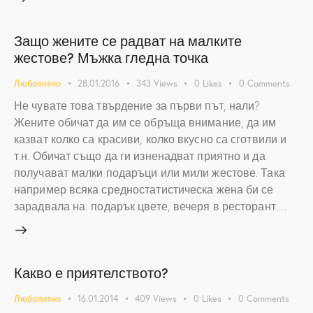
Защо жените се радват на малките
жестове? Мъжка гледна точка
Любопитно
28.01.2016
343
Views
0
Likes
0
Comments
Не чувате това твърдение за първи път, нали?
Жените обичат да им се обръща внимание, да им
казват колко са красиви, колко вкусно са сготвили и
т.н. Обичат също да ги изненадват приятно и да
получават малки подаръци или мили жестове. Така
например всяка средностатистическа жена би се
зарадвала на: подарък цвете, вечеря в ресторант…
Какво е приятелството?
Любопитно
16.01.2014
409
Views
0
Likes
0
Comments