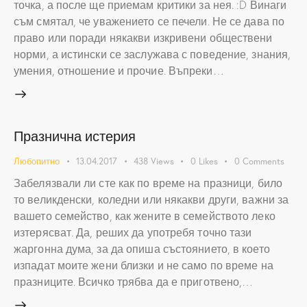
точка, а после ще приемам критики за нея. :D Винаги
съм смятал, че уважението се печели. Не се дава по
право или поради някакви изкривени обществени
норми, а истински се заслужава с поведение, знания,
умения, отношение и прочие. Въпреки…
Празнична истерия
Любопитно
13.04.2017
438
Views
0
Likes
0
Comments
Забелязвали ли сте как по време на празници, било
то великденски, коледни или някакви други, важни за
вашето семейство, как жените в семейството леко
изтерясват. Да, реших да употребя точно тази
жаргонна дума, за да опиша състоянието, в което
изпадат моите жени близки и не само по време на
празниците. Всичко трябва да е приготвено,…