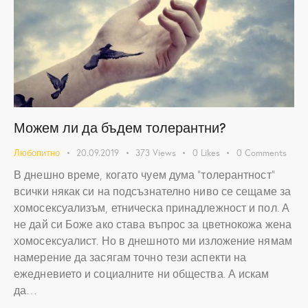
Можем ли да бъдем толерантни?
Любопитно
20.09.2019
373
Views
0
Likes
0
Comments
В днешно време, когато чуем дума "толерантност"
всички някак си на подсъзнателно ниво се сещаме за
хомосексуализъм, етническа принадлежност и пол. А
не дай си Боже ако става въпрос за цветнокожа жена
хомосексуалист. Но в днешното ми изложение нямам
намерение да засягам точно тези аспекти на
ежедневието и социалните ни общества. А искам
да…