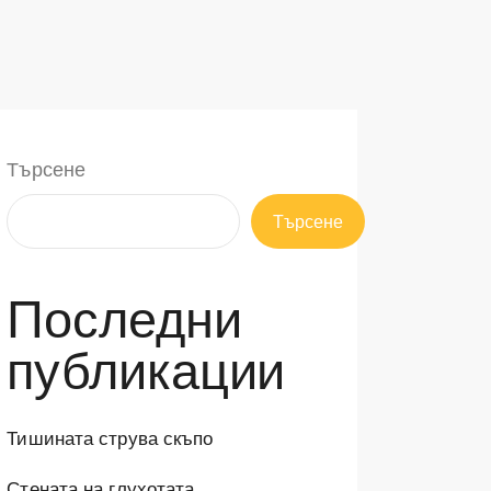
Търсене
Търсене
Последни
публикации
Тишината струва скъпо
Стената на глухотата