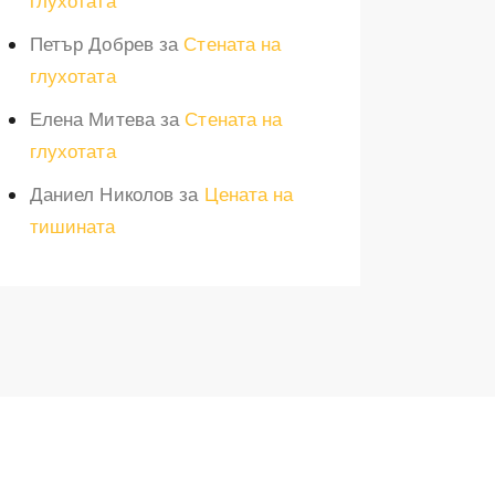
глухотата
Петър Добрев
за
Стената на
глухотата
Елена Митева
за
Стената на
глухотата
Даниел Николов
за
Цената на
тишината