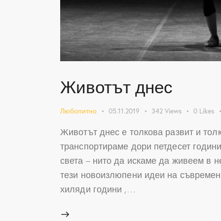
Животът днес
Любопитно
05.11.2019
342
Views
0
Likes
Животът днес е толкова развит и толк
транспортираме дори петдесет години
света – нито да искаме да живеем в н
тези новоизлюпени идеи на съвременн
хиляди години ,…