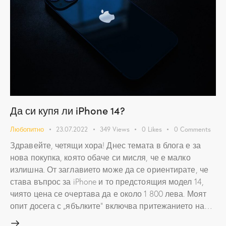
Да си купя ли iPhone 14?
Любопитно
23.07.2022
349
Views
0
Likes
0
Comments
Здравейте, четящи хора! Днес темата в блога е за
нова покупка, която обаче си мисля, че е малко
излишна. От заглавието може да се ориентирате, че
става въпрос за iPhone и то предстоящия модел 14,
чиято цена се очертава да е около 1 800 лева. Моят
опит досега с „ябълките“ включва притежанието на…