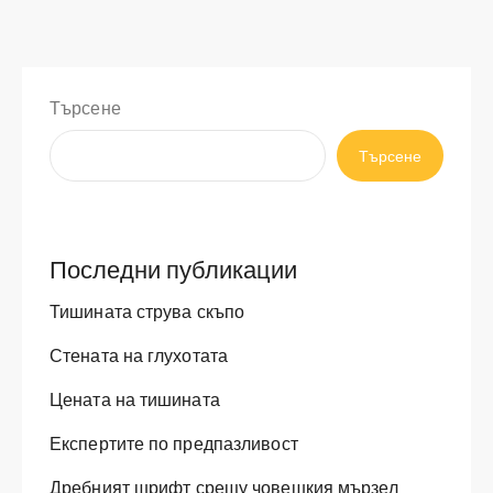
Търсене
Търсене
Последни публикации
Тишината струва скъпо
Стената на глухотата
Цената на тишината
Експертите по предпазливост
Дребният шрифт срещу човешкия мързел