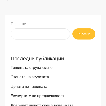
Търсене
Търсене
Последни публикации
Тишината струва скъпо
Стената на глухотата
Цената на тишината
Експертите по предпазливост
Дребният шрифт срещу човешката