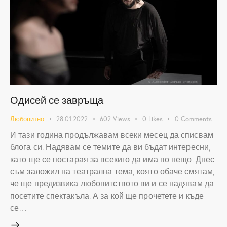
Одисей се завръща
Любопитно
28.01.2022
602
Views
0
Likes
0
Comments
И тази година продължавам всеки месец да списвам
блога си. Надявам се темите да ви бъдат интересни,
като ще се постарая за всекиго да има по нещо. Днес
съм заложил на театрална тема, която обаче смятам,
че ще предизвика любопитството ви и се надявам да
посетите спектакъла. А за кой ще прочетете и къде
се…