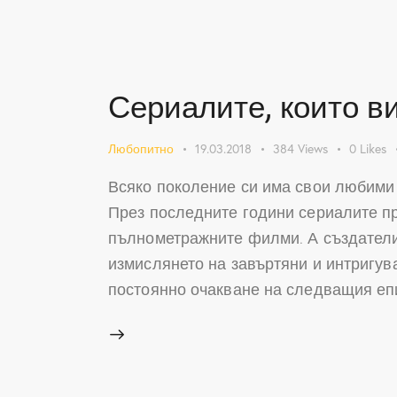
Сериалите, които в
Любопитно
19.03.2018
384
Views
0
Likes
Всяко поколение си има свои любими к
През последните години сериалите п
пълнометражните филми. А създателит
измислянето на завъртяни и интригув
постоянно очакване на следващия епи