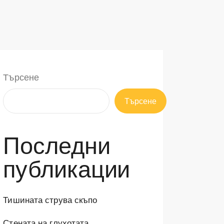
Търсене
Търсене
Последни
публикации
Тишината струва скъпо
Стената на глухотата