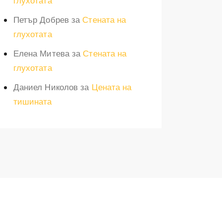
глухотата
Петър Добрев
за
Стената на
глухотата
Елена Митева
за
Стената на
глухотата
Даниел Николов
за
Цената на
тишината