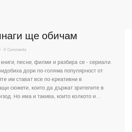
инаги ще обичам
0
Comments
ниги, песни, филми и разбира се - сериали.
ридобиха дори по-голяма популярност от
е им стават все по-креативни в
ащи сюжети, които да държат зрителите в
зод. Но има и такива, които колкото и…