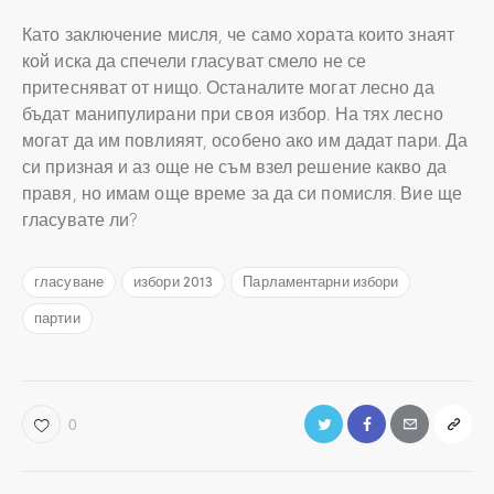
Като заключение мисля, че само хората които знаят
кой иска да спечели гласуват смело не се
притесняват от нищо. Останалите могат лесно да
бъдат манипулирани при своя избор. На тях лесно
могат да им повлияят, особено ако им дадат пари. Да
си призная и аз още не съм взел решение какво да
правя, но имам още време за да си помисля. Вие ще
гласувате ли?
гласуване
избори 2013
Парламентарни избори
партии
0