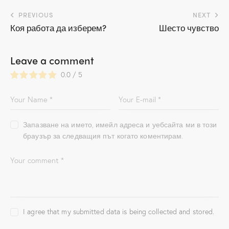
Навигация
PREVIOUS
NEXT
Коя работа да изберем?
Шесто чувство
Leave a comment
0.0
/
5
Запазване на името, имейл адреса и уебсайта ми в този
браузър за следващия път когато коментирам.
I agree that my submitted data is being collected and stored.