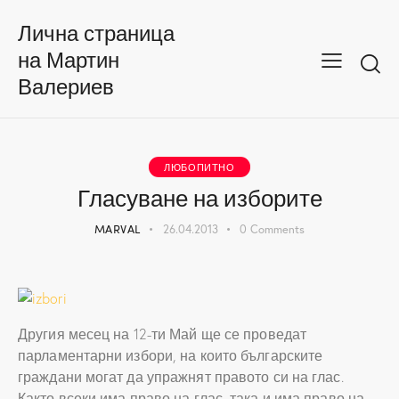
Лична страница
на Мартин
Валериев
ЛЮБОПИТНО
Гласуване на изборите
MARVAL
26.04.2013
0
Comments
Другия месец на 12-ти Май ще се проведат
парламентарни избори, на които българските
граждани могат да упражнят правото си на глас.
Както всеки има право на глас, така и има право на