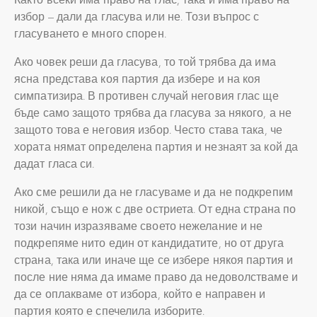
избор – дали да гласува или не. Този въпрос с
гласуването е много спорен.
Ако човек реши да гласува, то той трябва да има
ясна представа коя партия да избере и на коя
симпатизира. В противен случай неговия глас ще
бъде само защото трябва да гласува за някого, а не
защото това е неговия избор. Често става така, че
хората нямат определена партия и незнаят за кой да
дадат гласа си.
Ако сме решили да не гласуваме и да не подкрепим
никой, също е нож с две остриета. От една страна по
този начин изразяваме своето нежелание и не
подкрепяме нито един от кандидатите, но от друга
страна, така или иначе ще се избере някоя партия и
после ние няма да имаме право да недоволстваме и
да се оплакваме от избора, който е направен и
партия която е спечелила изборите.