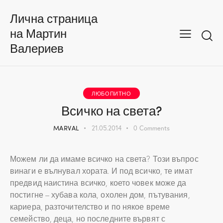
Лична страница
на Мартин
Валериев
ЛЮБОПИТНО
Всичко на света?
MARVAL
21.05.2014
0
Comments
Можем ли да имаме всичко на света? Този въпрос
винаги е вълнувал хората. И под всичко, те имат
предвид наистина всичко, което човек може да
постигне – хубава кола, охолен дом, пътувания,
кариера, разточителство и по някое време
семейство, деца, но последните вървят с