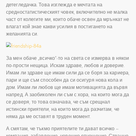
детегледачка. Това изглежда е мечтата на
средностатистическият човек, включително не малка
част от колегите ми, които обаче освен да мрънкат не
влагат кой знае какви усилия в постигането на
желанията си.
За мен обаче „всичко“-то на света се измерва в някои
по-прости нещица. Искам здраве, любов и доверие.
Имам ли здраве ще имам сили да се боря за кариера,
пари и ще съм способен да си осигуря нова кола и
дом. Имам ли любов ще имам мотивацията да вървя
напред. А заобиколен ли съм с хора, на които мога да
се доверя, то това означава, че съм срещнал
истински приятели, на които мога да разчитам, че
няма да ме оставят в труден момент.
А смятам, че тъкмо приятелите ти дават всичко –
компания, забавление, човешко отношение. Странно