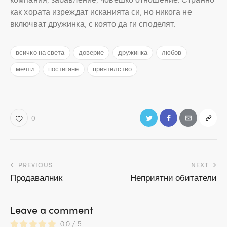
как хората изреждат исканията си, но никога не
включват дружинка, с която да ги споделят.
всичко на света
доверие
дружинка
любов
мечти
постигане
приятелство
0
Навигация
PREVIOUS
NEXT
Продавалник
Неприятни обитатели
Leave a comment
0.0
/
5