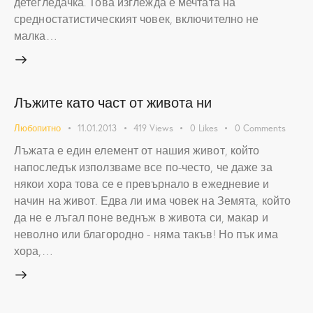
детегледачка. Това изглежда е мечтата на
средностатистическият човек, включително не
малка…
Лъжите като част от живота ни
Любопитно
11.01.2013
419
Views
0
Likes
0
Comments
Лъжата е един елемент от нашия живот, който
напоследък използваме все по-често, че даже за
някои хора това се е превърнало в ежедневие и
начин на живот. Едва ли има човек на Земята, който
да не е лъгал поне веднъж в живота си, макар и
неволно или благородно - няма такъв! Но пък има
хора,…