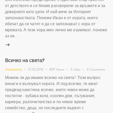
от детството и се бяхме раговорили за връзките и за
доверието като цяло. И най-вече за Интернет
запознанствата. Понеже Иван е от хората, които
обичат да си чатят и да се запознават с хора от
мрежата. А тези хора мен лично ме изумяват, понеже
аз не…
Всичко на света?
Любопитно
21.05.2014
409
Views
0
Likes
0
Comments
Можем ли да имаме всичко на света? Този въпрос
винаги е вълнувал хората. И под всичко, те имат
предвид наистина всичко, което човек може да
постигне - хубава кола, охолен дом, пътувания,
кариера, разточителство и по някое време
семейство, деца, но последните вървят с