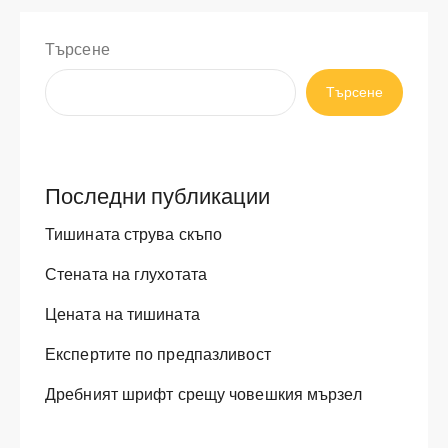
Търсене
Търсене
Последни публикации
Тишината струва скъпо
Стената на глухотата
Цената на тишината
Експертите по предпазливост
Дребният шрифт срещу човешкия мързел