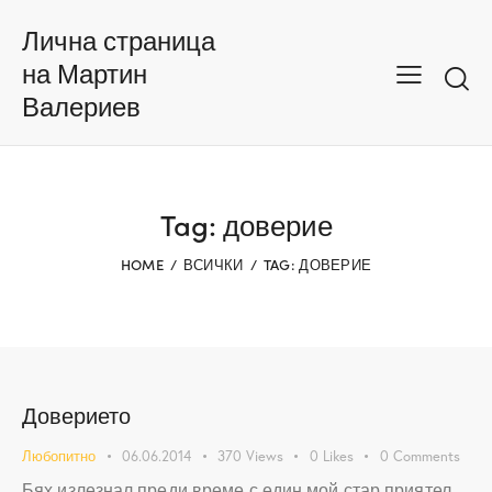
Лична страница
на Мартин
Валериев
Tag: доверие
HOME
ВСИЧКИ
TAG: ДОВЕРИЕ
Доверието
Любопитно
06.06.2014
370
Views
0
Likes
0
Comments
Бях излезнал преди време с един мой стар приятел