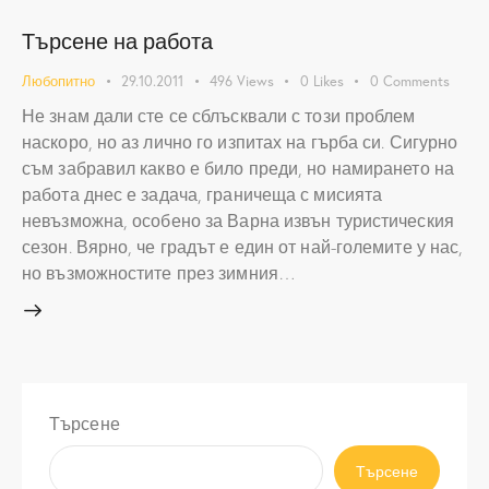
Търсене на работа
Любопитно
29.10.2011
496
Views
0
Likes
0
Comments
Не знам дали сте се сблъсквали с този проблем
наскоро, но аз лично го изпитах на гърба си. Сигурно
съм забравил какво е било преди, но намирането на
работа днес е задача, граничеща с мисията
невъзможна, особено за Варна извън туристическия
сезон. Вярно, че градът е един от най-големите у нас,
но възможностите през зимния…
Търсене
Търсене