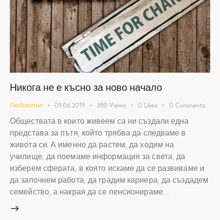
Никога не е късно за ново начало
Любопитно
09.06.2019
380
Views
0
Likes
0
Comments
Обществата в които живеем са ни създали една
представа за пътя, който трябва да следваме в
живота си. А именно да растем, да ходим на
училище, да поемаме информация за света, да
изберем сферата, в която искаме да се развиваме и
да започнем работа, да градим кариера, да създадем
семейство, а накрая да се пенсионираме…