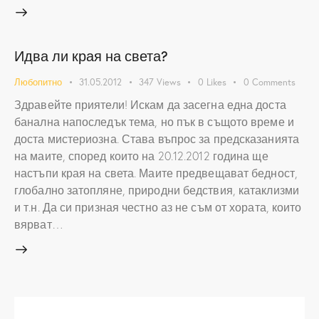
Идва ли края на света?
Любопитно
31.05.2012
347
Views
0
Likes
0
Comments
Здравейте приятели! Искам да засегна една доста
банална напоследък тема, но пък в същото време и
доста мистериозна. Става въпрос за предсказанията
на маите, според които на 20.12.2012 година ще
настъпи края на света. Маите предвещават бедност,
глобално затопляне, природни бедствия, катаклизми
и т.н. Да си призная честно аз не съм от хората, които
вярват…