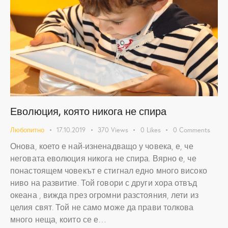
Еволюция, която никога не спира
Любопитно
17.10.2019
370
Views
0
Likes
0
Comments
Онова, което е най-изненадващо у човека, е, че
неговата еволюция никога не спира. Вярно е, че
понастоящем човекът е стигнал едно много високо
ниво на развитие. Той говори с други хора отвъд
океана , вижда през огромни разстояния, лети из
целия свят. Той не само може да прави толкова
много неща, които се е…