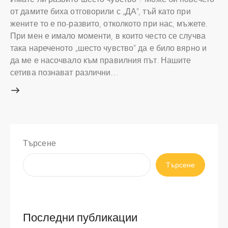
от дамите биха отговорили с „ДА”, тъй като при
жените то е по-развито, отколкото при нас, мъжете.
При мен е имало моменти, в които често се случва
така нареченото „шесто чувство” да е било вярно и
да ме е насочвало към правилния път. Нашите
сетива познават различни…
Търсене
Търсене
Последни публикации