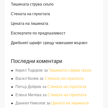
Тишината струва скъпо
Стената на глухотата
Цената на тишината
Експертите по предпазливост
Дребният шрифт срещу човешкия мързел
Последни коментари
Кирил Тодоров
за
Тишината струва скъпо
Васил Колев
за
Стената на глухотата
Петър Добрев
за
Стената на глухотата
Елена Митева
за
Стената на глухотата
Даниел Николов
за
Цената на тишината