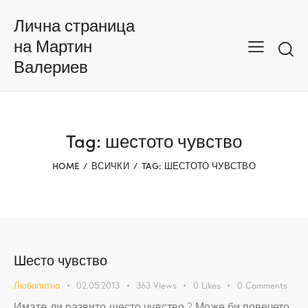
Лична страница
на Мартин
Валериев
Tag: шестото чувство
HOME
ВСИЧКИ
TAG: ШЕСТОТО ЧУВСТВО
Шесто чувство
Любопитно
02.05.2013
363
Views
0
Likes
0
Comments
Имате ли развито шесто чувство ? Може би повечето