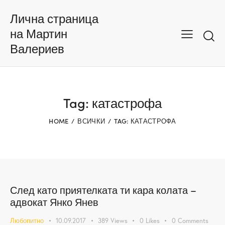
Лична страница
на Мартин
Валериев
Tag: катастрофа
HOME
ВСИЧКИ
TAG: КАТАСТРОФА
След като приятелката ти кара колата –
адвокат Янко Янев
Любопитно
10.09.2017
389
Views
0
Likes
0
Comments