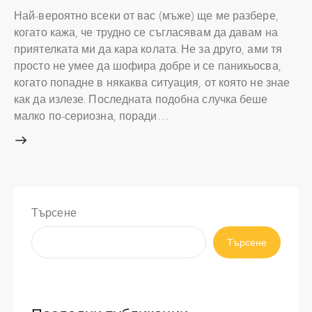
Най-вероятно всеки от вас (мъже) ще ме разбере,
когато кажа, че трудно се съгласявам да давам на
приятелката ми да кара колата. Не за друго, ами тя
просто не умее да шофира добре и се паникьосва,
когато попадне в някаква ситуация, от която не знае
как да излезе. Последната подобна случка беше
малко по-сериозна, поради…
Търсене
Търсене