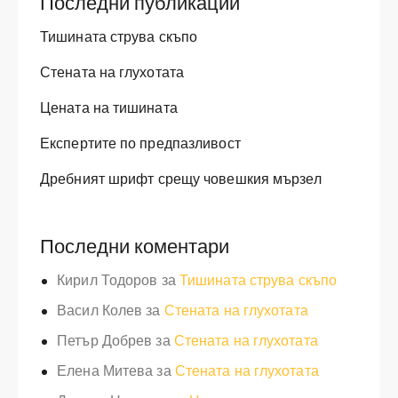
Последни публикации
Тишината струва скъпо
Стената на глухотата
Цената на тишината
Експертите по предпазливост
Дребният шрифт срещу човешкия мързел
Последни коментари
Кирил Тодоров
за
Тишината струва скъпо
Васил Колев
за
Стената на глухотата
Петър Добрев
за
Стената на глухотата
Елена Митева
за
Стената на глухотата