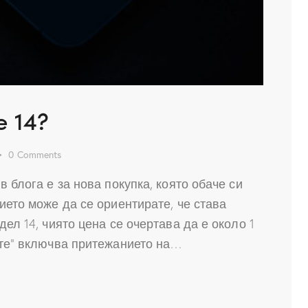
e 14?
0
Comments
в блога е за нова покупка, която обаче си
ието може да се ориентирате, че става
ел 14, чиято цена се очертава да е около 1
ите“ включва притежанието на…