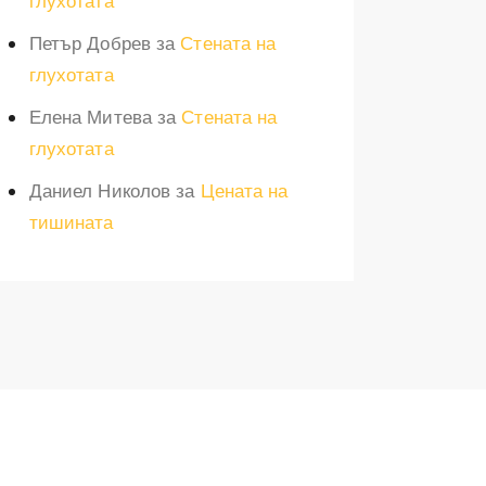
глухотата
Петър Добрев
за
Стената на
глухотата
Елена Митева
за
Стената на
глухотата
Даниел Николов
за
Цената на
тишината