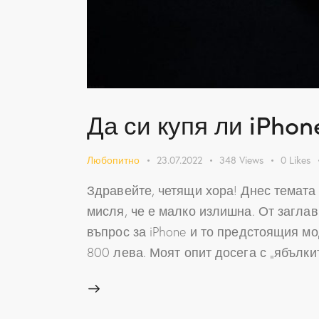
Да си купя ли iPhon
Любопитно
23.07.2022
348
Views
0
Likes
Здравейте, четящи хора! Днес темата 
мисля, че е малко излишна. От заглав
въпрос за iPhone и то предстоящия мод
800 лева. Моят опит досега с „ябълк