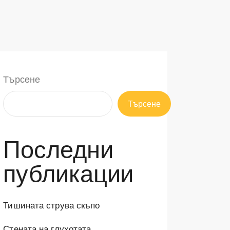
Търсене
Търсене
Последни
публикации
Тишината струва скъпо
Стената на глухотата