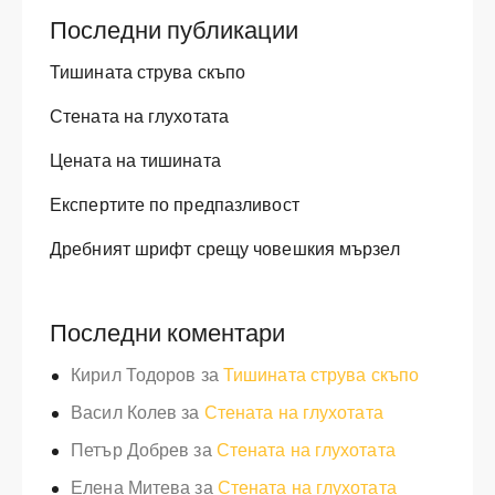
Последни публикации
Тишината струва скъпо
Стената на глухотата
Цената на тишината
Експертите по предпазливост
Дребният шрифт срещу човешкия мързел
Последни коментари
Кирил Тодоров
за
Тишината струва скъпо
Васил Колев
за
Стената на глухотата
Петър Добрев
за
Стената на глухотата
Елена Митева
за
Стената на глухотата