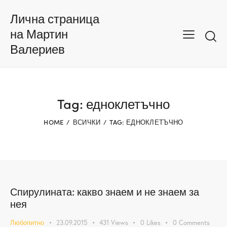
Лична страница
на Мартин
Валериев
Tag: едноклетъчно
HOME
ВСИЧКИ
TAG: ЕДНОКЛЕТЪЧНО
Спирулината: какво знаем и не знаем за
нея
Любопитно
23.09.2015
431
Views
0
Likes
0
Comments