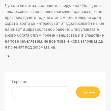
Чували ли сте за растението спирулина? Всъщност
това е синьо-зелено, едноклетъчно водорасло, което
през последните години стана много модерно сред
хората, които се интересуват от здравословен начин
на живот и здравословно хранене. Спирулината е
много богата откъм полезни вещества и в следствие
на това забелязвам, че все повече хора започват да
я приемат под формата на…
Търсене
Търсене