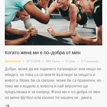
Когато жена ми е по-добра от мен
Любопитно
07.11.2018
544
Views
0
Likes
0
Comments
Добре, може да ме наречете патриархат или нещо по-
обидно, но това са си моите възгледи за нещата и
живота. Може би са грешни, може би са правилни, но
това ме е водило в живота и най-вероятно ще
продължава и за напред. Жена ми е по-добра от мен
на мини футбол или казано по нашенски - джага.…