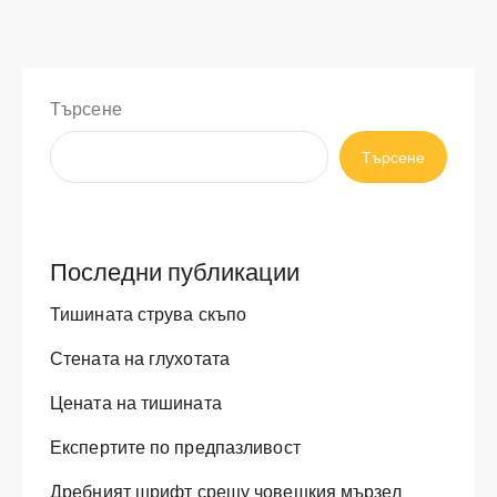
Търсене
Търсене
Последни публикации
Тишината струва скъпо
Стената на глухотата
Цената на тишината
Експертите по предпазливост
Дребният шрифт срещу човешкия мързел