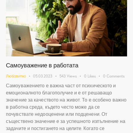
Самоуважение в работата
Любопитно
05.03.2023
543
Views
0
Likes
0
Comments
Самоуважението е важна част от психическото и
емоционалното благополучие и е от решаващо
значение за качеството на живот. То е особено важно
в работна среда, където често може да се
почувствате недооценени или подценени. От
съществено значение е за успешното изпълнение на
задачите и постигането на целите. Когато се