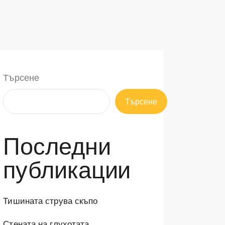
Търсене
Търсене
Последни
публикации
Тишината струва скъпо
Стената на глухотата