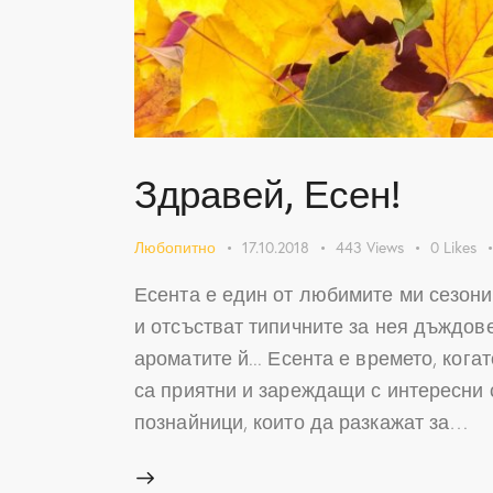
Здравей, Есен!
Любопитно
17.10.2018
443
Views
0
Likes
Есента е един от любимите ми сезони
и отсъстват типичните за нея дъждове
ароматите й... Есента е времето, кога
са приятни и зареждащи с интересни 
познайници, които да разкажат за…