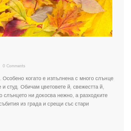
0
Comments
. Особено когато е изпълнена с много слънце
 и студ. Обичам цветовете й, свежестта й,
то слънцето ни докосва нежно, а разходките
събития из града и срещи със стари