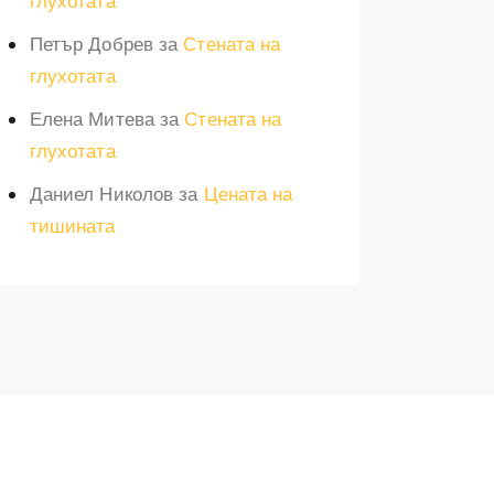
глухотата
Петър Добрев
за
Стената на
глухотата
Елена Митева
за
Стената на
глухотата
Даниел Николов
за
Цената на
тишината