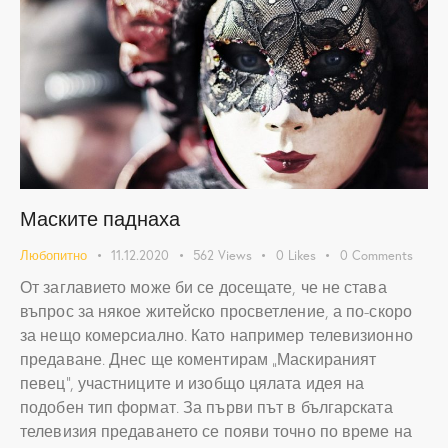
Маските паднаха
Любопитно
11.12.2020
562
Views
0
Likes
0
Comments
От заглавието може би се досещате, че не става
въпрос за някое житейско просветление, а по-скоро
за нещо комерсиално. Като например телевизионно
предаване. Днес ще коментирам „Маскираният
певец“, участниците и изобщо цялата идея на
подобен тип формат. За първи път в българската
телевизия предаването се появи точно по време на