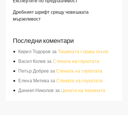
Експертите по предпазливост
Дребният шрифт срещу човешката
мързеливост
Последни коментари
Кирил Тодоров
за
Тишината струва скъпо
Васил Колев
за
Стената на глухотата
Петър Добрев
за
Стената на глухотата
Елена Митева
за
Стената на глухотата
Даниел Николов
за
Цената на тишината