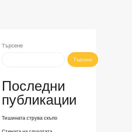
Търсене
Търсене
Последни
публикации
Тишината струва скъпо
Стената на глухотата