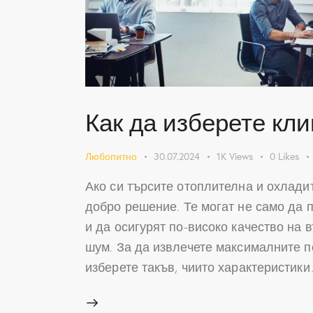
Как да изберете кл
Любопитно
30.07.2024
1K
Views
0
Likes
Ако си търсите отоплителна и охлади
добро решение. Те могат не само да
и да осигурят по-високо качество на в
шум. За да извлечете максималните п
изберете такъв, чиито характеристик