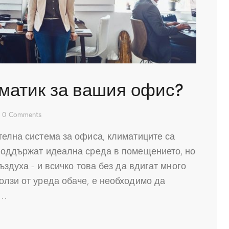
иматик за вашия офис?
0
Comments
телна система за офиса, климатиците са
 поддържат идеална среда в помещението, но
ъздуха - и всичко това без да вдигат много
олзи от уреда обаче, е необходимо да
и…