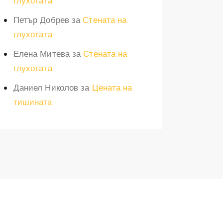
глухотата
Петър Добрев
за
Стената на
глухотата
Елена Митева
за
Стената на
глухотата
Даниел Николов
за
Цената на
тишината