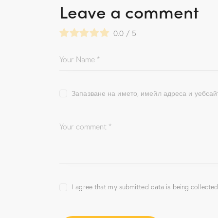
Leave a comment
0.0
/
5
Запазване на името, имейл адреса и уебсай
I agree that my submitted data is being collected