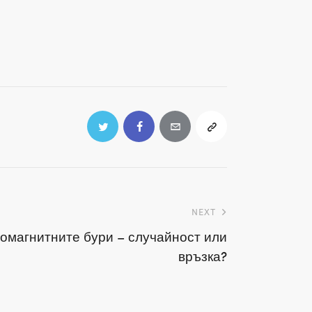
NEXT
еомагнитните бури – случайност или
връзка?