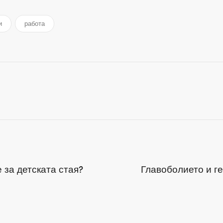
и
работа
 за детската стая?
Главоболието и г