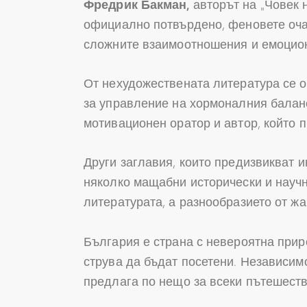
Фредрик Бакман,
авторът на „Човек н
официално потвърдено, феновете очак
сложните взаимоотношения и емоцион
От нехудожествената литература се 
за управление на хормоналния баланс
мотивационен оратор и автор, който 
Други заглавия, които предизвикват 
няколко мащабни исторически и научн
литературата, а разнообразието от жа
България е страна с невероятна прир
струва да бъдат посетени. Независим
предлага по нещо за всеки пътешеств