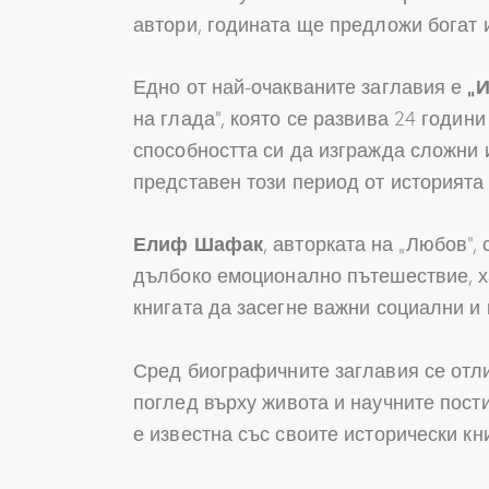
автори, годината ще предложи богат и
Едно от най-очакваните заглавия е
„
на глада“, която се развива 24 годин
способността си да изгражда сложни 
представен този период от историята
Елиф Шафак
, авторката на „Любов“
дълбоко емоционално пътешествие, ха
книгата да засегне важни социални и 
Сред биографичните заглавия се от
поглед върху живота и научните пост
е известна със своите исторически кн