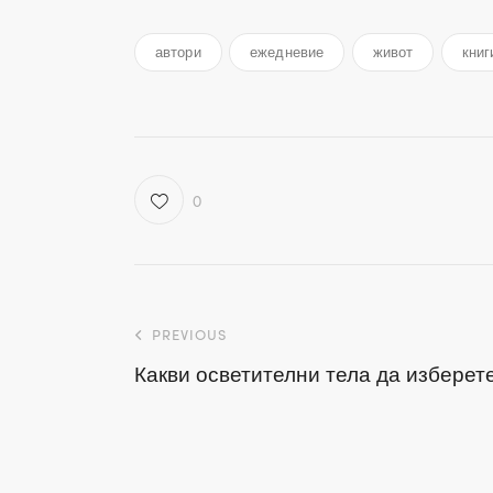
автори
ежедневие
живот
книг
0
Навигация
PREVIOUS
Какви осветителни тела да изберете