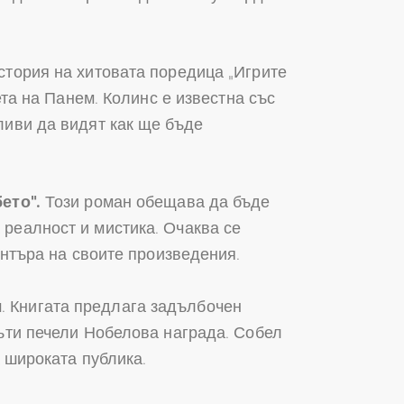
история на хитовата поредица „Игрите
ета на Панем. Колинс е известна със
ливи да видят как ще бъде
ето“.
Този роман обещава да бъде
 реалност и мистика. Очаква се
ентъра на своите произведения.
л
. Книгата предлага задълбочен
пъти печели Нобелова награда. Собел
а широката публика.