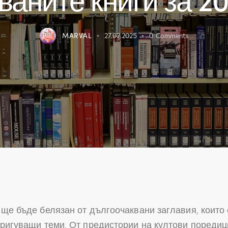
MARVAL
27.02.2025
0
Comments
 ще бъде белязан от дългоочаквани заглавия, които
тригуващи теми. От предистории на култови пореди