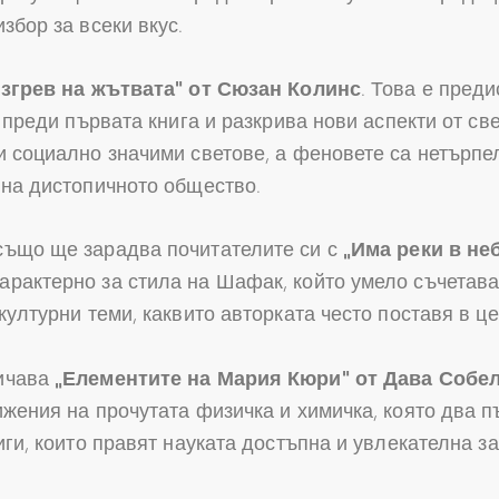
збор за всеки вкус.
Изгрев на жътвата“ от Сюзан Колинс
. Това е пред
и преди първата книга и разкрива нови аспекти от св
и социално значими светове, а феновете са нетърпе
 на дистопичното общество.
, също ще зарадва почитателите си с
„Има реки в неб
рактерно за стила на Шафак, който умело съчетава
културни теми, каквито авторката често поставя в ц
личава
„Елементите на Мария Кюри“ от Дава Собе
ижения на прочутата физичка и химичка, която два 
иги, които правят науката достъпна и увлекателна з