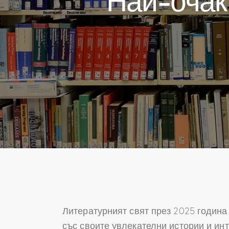
Литературният свят през 2025 година
със своите увлекателни истории и ин