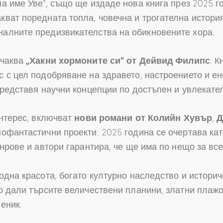
а име Уве“, също ще издаде нова книга през 2025 г
ват поредната топла, човечна и трогателна история
алните предизвикателства на обикновените хора.
очаква
„Хакни хормоните си“ от Дейвид Филипс
. 
 с цел подобряване на здравето, настроението и ен
представя научни концепции по достъпен и увлекате
интерес, включват
нови романи от Колийн Хувър
,
Д
офантастични проекти. 2025 година се очертава ка
нрове и автори гарантира, че ще има по нещо за все
одна красота, богато културно наследство и историч
о дали търсите величествени планини, златни плаж
еник.