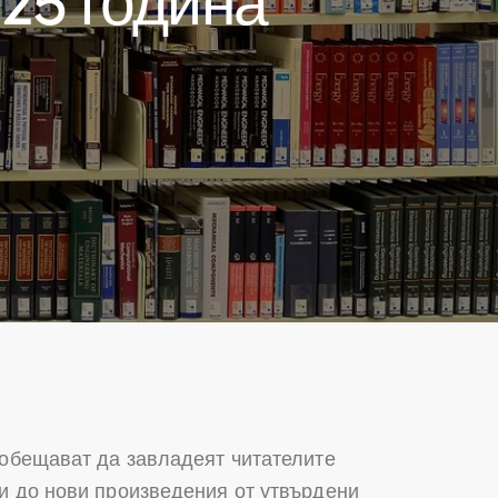
 обещават да завладеят читателите
ци до нови произведения от утвърдени