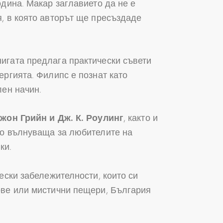
одина. Макар заглавието да не е
, в която авторът ще пресъздаде
Книгата предлага практически съвети
ергията. Филипс е познат като
лен начин.
жон Грийн и Дж. К. Роулинг
, както и
то вълнуваща за любителите на
ки.
ески забележителности, които си
ове или мистични пещери, България