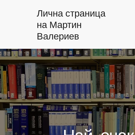
Лична страница
на Мартин
Валериев
Най-очакв