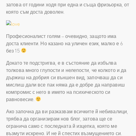
затова от години ходя при една и съща фризьорка, от
която съм доста доволен.
Професионалист голям – очевидно, защото има
доста клиенти. Но казано на уличен език, малко е 6
без 15
Докато те подстригва, е в състояние да избълва
толкова много глупости и нелепости, че колкото и да
държиш на добрия си външен вид, започваш да си
мислиш дали все пак няма да е добре да направиш
компромис с него в името на психическото си
равновесие.
Ако започна да ви разказвам всичките й небивалици,
трябва да организирам нов блог, затова ще се
огранича само с последната й изцепка, която ме
възмути искрено. И не й спестих възмущението си.