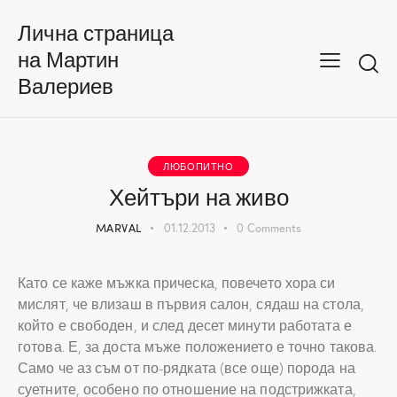
Лична страница
на Мартин
Валериев
ЛЮБОПИТНО
Хейтъри на живо
MARVAL
01.12.2013
0
Comments
Като се каже мъжка прическа, повечето хора си
мислят, че влизаш в първия салон, сядаш на стола,
който е свободен, и след десет минути работата е
готова. Е, за доста мъже положението е точно такова.
Само че аз съм от по-рядката (все още) порода на
суетните, особено по отношение на подстрижката,