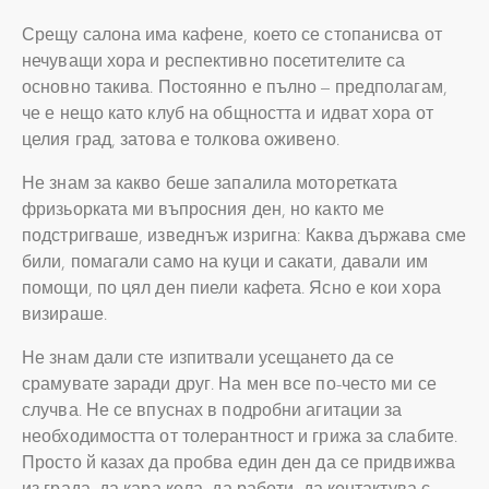
Срещу салона има кафене, което се стопанисва от
нечуващи хора и респективно посетителите са
основно такива. Постоянно е пълно – предполагам,
че е нещо като клуб на общността и идват хора от
целия град, затова е толкова оживено.
Не знам за какво беше запалила моторетката
фризьорката ми въпросния ден, но както ме
подстригваше, изведнъж изригна: Каква държава сме
били, помагали само на куци и сакати, давали им
помощи, по цял ден пиели кафета. Ясно е кои хора
визираше.
Не знам дали сте изпитвали усещането да се
срамувате заради друг. На мен все по-често ми се
случва. Не се впуснах в подробни агитации за
необходимостта от толерантност и грижа за слабите.
Просто й казах да пробва един ден да се придвижва
из града, да кара кола, да работи, да контактува с