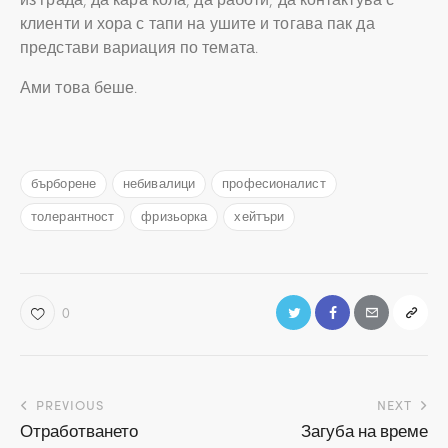
клиенти и хора с тапи на ушите и тогава пак да
представи вариация по темата.
Ами това беше.
бърборене
небивалици
професионалист
толерантност
фризьорка
хейтъри
0
Навигация
PREVIOUS
NEXT
Отработването
Загуба на време