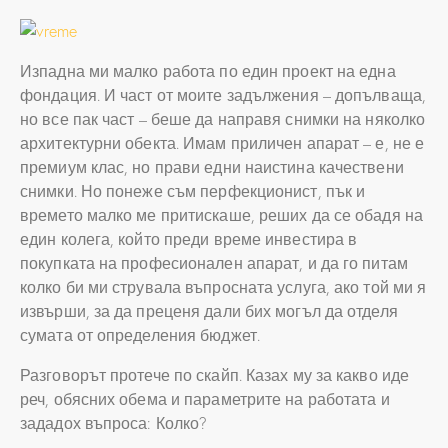
Изпадна ми малко работа по един проект на една
фондация. И част от моите задължения – допълваща,
но все пак част – беше да направя снимки на няколко
архитектурни обекта. Имам приличен апарат – е, не е
премиум клас, но прави едни наистина качествени
снимки. Но понеже съм перфекционист, пък и
времето малко ме притискаше, реших да се обадя на
един колега, който преди време инвестира в
покупката на професионален апарат, и да го питам
колко би ми струвала въпросната услуга, ако той ми я
извърши, за да преценя дали бих могъл да отделя
сумата от определения бюджет.
Разговорът протече по скайп. Казах му за какво иде
реч, обясних обема и параметрите на работата и
зададох въпроса: Колко?