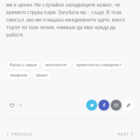
ми е ценен. Не случайно западняците казват, че
времето струва пари. Загубата му – също. В този
смисъл, ако ми плащаха ежедневните щети, които
търпя по тази линия, нямаше да има нужда да
работя.
Капалъ чарши
манталитет
ориенталска лежерност
пазарене
проект
0
Навигация
PREVIOUS
NEXT