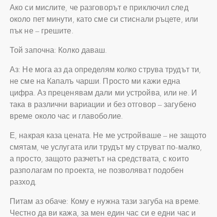
Ако си мислите, че разговорът е приключил след
около пет минути, като сме си стиснали ръцете, или
пък не – грешите.
Той започна: Колко даваш.
Аз: Не мога аз да определям колко струва трудът ти,
не сме на Капалъ чарши. Просто ми кажи една
цифра. Аз преценявам дали ми устройва, или не. И
така в различни вариации и без отговор – загубено
време около час и главоболие.
Е, накрая каза цената. Не ме устройваше – не защото
смятам, че услугата или трудът му струват по-малко,
а просто, защото разчетът на средствата, с които
разполагам по проекта, не позволяват подобен
разход.
Питам аз обаче: Кому е нужна тази загуба на време.
Честно да ви кажа, за мен един час си е едни час и