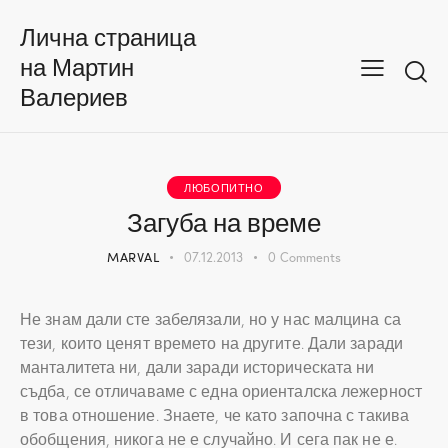
Лична страница
на Мартин
Валериев
ЛЮБОПИТНО
Загуба на време
MARVAL
07.12.2013
0
Comments
Не знам дали сте забелязали, но у нас малцина са
тези, които ценят времето на другите. Дали заради
манталитета ни, дали заради историческата ни
съдба, се отличаваме с една ориенталска лежерност
в това отношение. Знаете, че като започна с такива
обобщения, никога не е случайно. И сега пак не е.