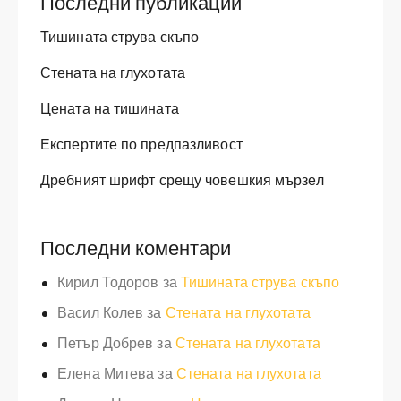
Последни публикации
Тишината струва скъпо
Стената на глухотата
Цената на тишината
Експертите по предпазливост
Дребният шрифт срещу човешкия мързел
Последни коментари
Кирил Тодоров
за
Тишината струва скъпо
Васил Колев
за
Стената на глухотата
Петър Добрев
за
Стената на глухотата
Елена Митева
за
Стената на глухотата