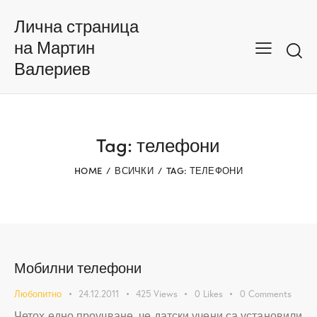
Лична страница
на Мартин
Валериев
Tag: телефони
HOME
ВСИЧКИ
TAG: ТЕЛЕФОНИ
Мобилни телефони
Любопитно
24.12.2011
425
Views
0
Likes
0
Comments
Четох едно проучване, че датски учени са установили