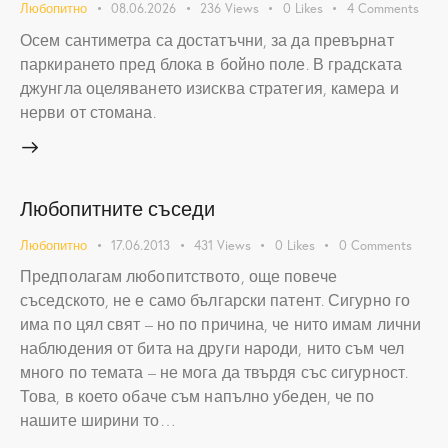
Любопитно
08.06.2026
236
Views
0
Likes
4
Comments
Осем сантиметра са достатъчни, за да превърнат
паркирането пред блока в бойно поле. В градската
джунгла оцеляването изисква стратегия, камера и
нерви от стомана.
Любопитните съседи
Любопитно
17.06.2013
431
Views
0
Likes
0
Comments
Предполагам любопитството, още повече
съседското, не е само български патент. Сигурно го
има по цял свят – но по причина, че нито имам лични
наблюдения от бита на други народи, нито съм чел
много по темата – не мога да твърдя със сигурност.
Това, в което обаче съм напълно убеден, че по
нашите ширини то…