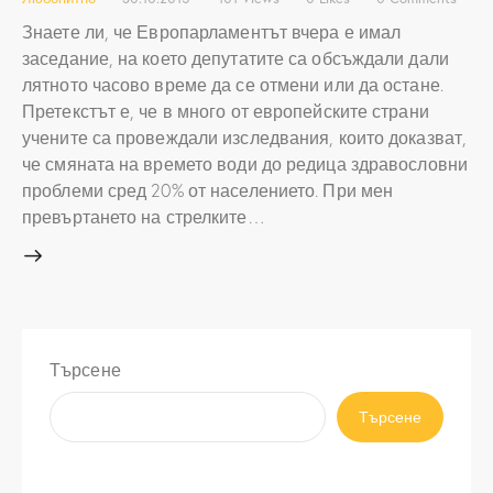
Знаете ли, че Европарламентът вчера е имал
заседание, на което депутатите са обсъждали дали
лятното часово време да се отмени или да остане.
Претекстът е, че в много от европейските страни
учените са провеждали изследвания, които доказват,
че смяната на времето води до редица здравословни
проблеми сред 20% от населението. При мен
превъртането на стрелките…
Търсене
Търсене