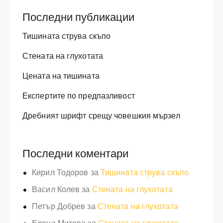
Последни публикации
Тишината струва скъпо
Стената на глухотата
Цената на тишината
Експертите по предпазливост
Дребният шрифт срещу човешкия мързел
Последни коментари
Кирил Тодоров
за
Тишината струва скъпо
Васил Колев
за
Стената на глухотата
Петър Добрев
за
Стената на глухотата
Елена Митева
за
Стената на глухотата