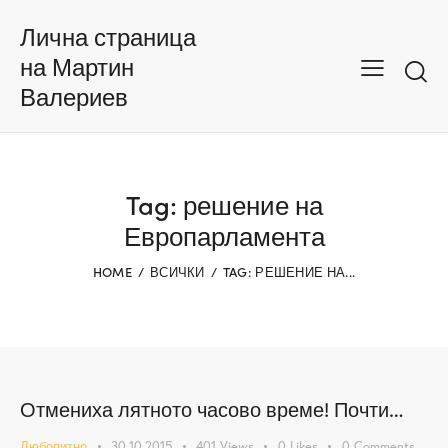
Лична страница
на Мартин
Валериев
Tag: решение на
Европарламента
HOME
ВСИЧКИ
TAG: РЕШЕНИЕ НА...
Отмениха лятното часово време! Почти…
Любопитно
30.10.2015
401
Views
0
Likes
0
Comments