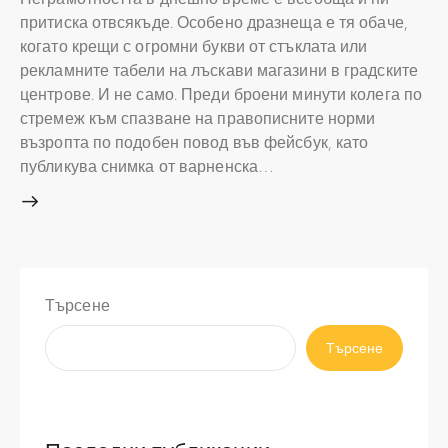
притиска отвсякъде. Особено дразнеща е тя обаче,
когато крещи с огромни букви от стъклата или
рекламните табели на лъскави магазини в градските
центрове. И не само. Преди броени минути колега по
стремеж към спазване на правописните норми
възропта по подобен повод във фейсбук, като
публикува снимка от варненска…
Търсене
Търсене