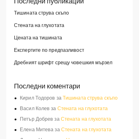
Последни публикации
Тишината струва скъпо
Стената на глухотата
Цената на тишината
Експертите по предпазливост
Дребният шрифт срещу човешкия мързел
Последни коментари
Кирил Тодоров
за
Тишината струва скъпо
Васил Колев
за
Стената на глухотата
Петър Добрев
за
Стената на глухотата
Елена Митева
за
Стената на глухотата