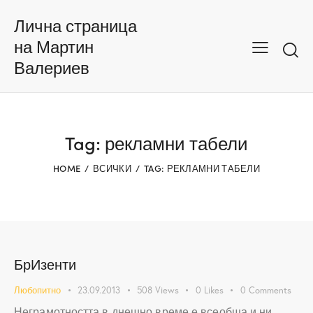
Лична страница
на Мартин
Валериев
Tag: рекламни табели
HOME
ВСИЧКИ
TAG: РЕКЛАМНИ ТАБЕЛИ
БрИзенти
Любопитно
23.09.2013
508
Views
0
Likes
0
Comments
Неграмотността в днешно време е всеобща и ни