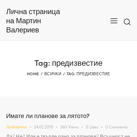
Лична страница
на Мартин
Валериев
Tag: предизвестие
HOME
ВСИЧКИ
TAG: ПРЕДИЗВЕСТИЕ
Имате ли планове за лятото?
Любопитно
24.02.2015
360
Views
0
Likes
0
Comments
Да? Не? Или е твърде рано за планове? Всъщност не