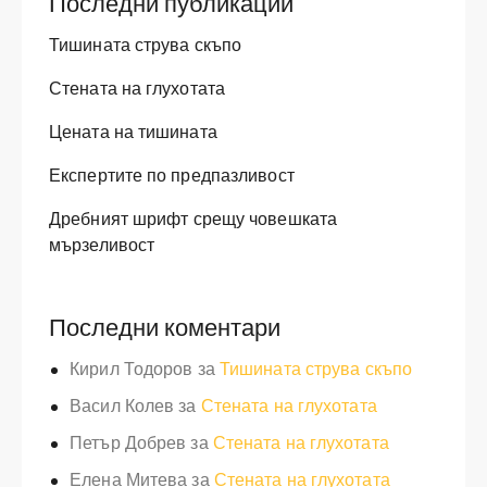
Последни публикации
Тишината струва скъпо
Стената на глухотата
Цената на тишината
Експертите по предпазливост
Дребният шрифт срещу човешката
мързеливост
Последни коментари
Кирил Тодоров
за
Тишината струва скъпо
Васил Колев
за
Стената на глухотата
Петър Добрев
за
Стената на глухотата
Елена Митева
за
Стената на глухотата