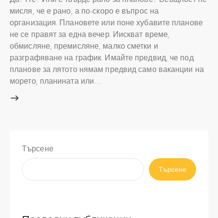
мисля, че е рано, а по-скоро е въпрос на
организация. Плановете или поне хубавите планове
не се правят за една вечер. Иискват време,
обмисляне, премисляне, малко сметки и
разграфяване на график. Имайте предвид, че под
планове за лятото нямам предвид само ваканции на
морето, планината или…
Търсене
Търсене