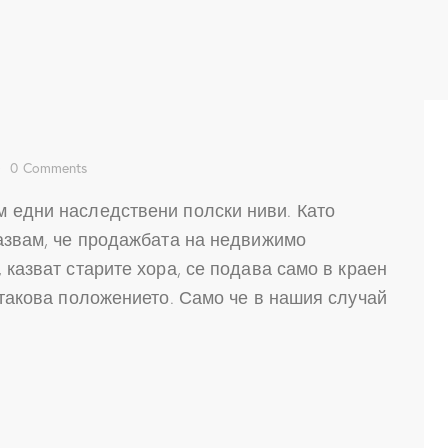
0
Comments
 едни наследствени полски ниви. Като
казвам, че продажбата на недвижимо
 казват старите хора, се подава само в краен
 такова положението. Само че в нашия случай