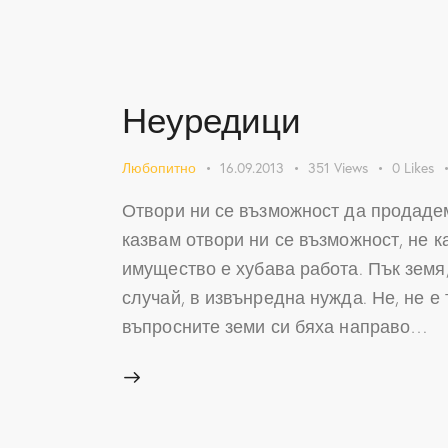
Неуредици
Любопитно
16.09.2013
351
Views
0
Likes
Отвори ни се възможност да продадем
казвам отвори ни се възможност, не 
имущество е хубава работа. Пък земя,
случай, в извънредна нужда. Не, не е
въпросните земи си бяха направо…