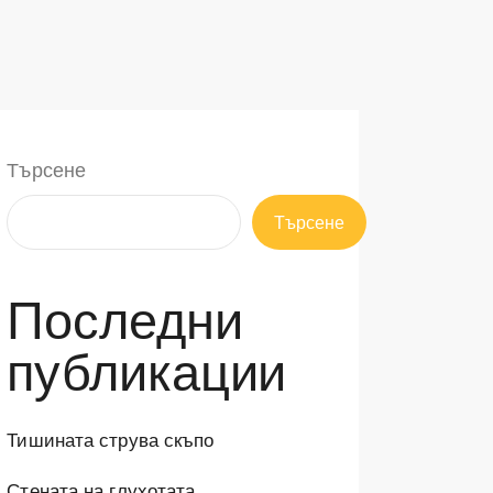
Търсене
Търсене
Последни
публикации
Тишината струва скъпо
Стената на глухотата