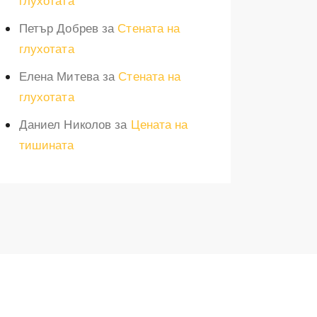
глухотата
Петър Добрев
за
Стената на
глухотата
Елена Митева
за
Стената на
глухотата
Даниел Николов
за
Цената на
тишината