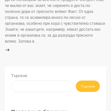
че малко от вас знаят, че сиренето е доста по-
полезно дори от прясното мляко! Факт. От една
страна, то се асимилира много по-лесно от
организма, особено при хора с чувствително стомаси.
Знаете, че азиатците, например, нямат достатъчно
ензим в организма си, за да разгради прясното
мляко. Затова в…
Търсене
Търсене