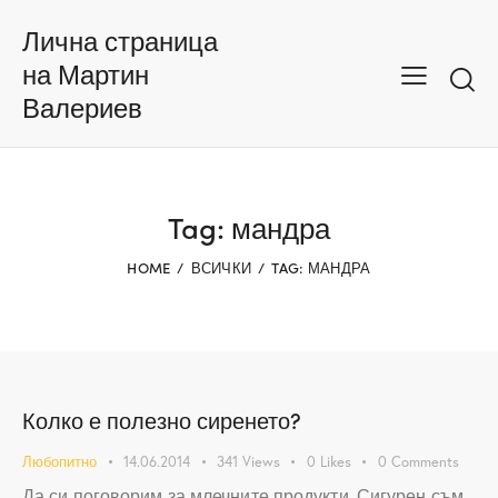
Лична страница
на Мартин
Валериев
Tag: мандра
HOME
ВСИЧКИ
TAG: МАНДРА
Колко е полезно сиренето?
Любопитно
14.06.2014
341
Views
0
Likes
0
Comments
Да си поговорим за млечните продукти. Сигурен съм,