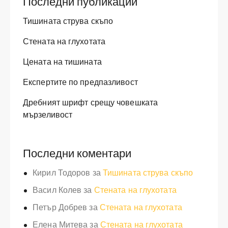
Последни публикации
Тишината струва скъпо
Стената на глухотата
Цената на тишината
Експертите по предпазливост
Дребният шрифт срещу човешката
мързеливост
Последни коментари
Кирил Тодоров
за
Тишината струва скъпо
Васил Колев
за
Стената на глухотата
Петър Добрев
за
Стената на глухотата
Елена Митева
за
Стената на глухотата