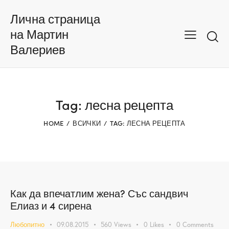
Лична страница
на Мартин
Валериев
Tag: лесна рецепта
HOME
ВСИЧКИ
TAG: ЛЕСНА РЕЦЕПТА
Как да впечатлим жена? Със сандвич
Елиаз и 4 сирена
Любопитно
09.08.2015
560
Views
0
Likes
0
Comments