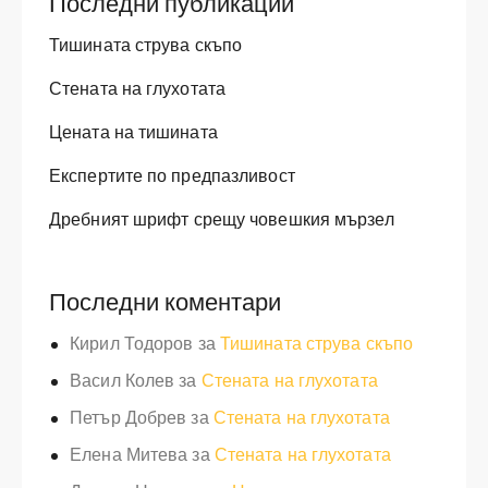
Последни публикации
Тишината струва скъпо
Стената на глухотата
Цената на тишината
Експертите по предпазливост
Дребният шрифт срещу човешкия мързел
Последни коментари
Кирил Тодоров
за
Тишината струва скъпо
Васил Колев
за
Стената на глухотата
Петър Добрев
за
Стената на глухотата
Елена Митева
за
Стената на глухотата