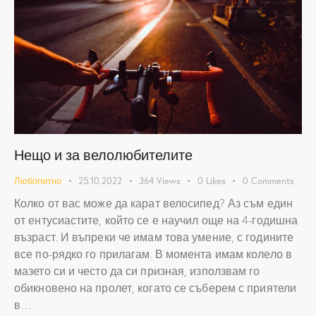
Нещо и за велолюбителите
Любопитно
25.10.2022
364
Views
0
Likes
0
Comments
Колко от вас може да карат велосипед? Аз съм един
от ентусиастите, който се е научил още на 4-годишна
възраст. И въпреки че имам това умение, с годините
все по-рядко го прилагам. В момента имам колело в
мазето си и често да си призная, използвам го
обикновено на пролет, когато се съберем с приятели
в…