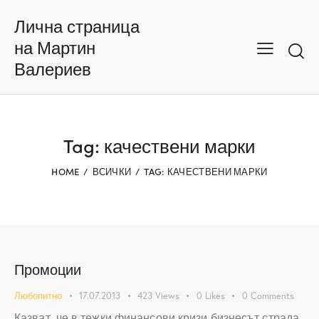
Лична страница
на Мартин
Валериев
Tag: качествени марки
HOME
ВСИЧКИ
TAG: КАЧЕСТВЕНИ МАРКИ
Промоции
Любопитно
17.07.2013
423
Views
0
Likes
0
Comments
Казват, че в тежки финансови кризи бизнесът страда,