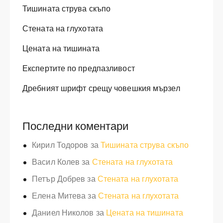
Тишината струва скъпо
Стената на глухотата
Цената на тишината
Експертите по предпазливост
Дребният шрифт срещу човешкия мързел
Последни коментари
Кирил Тодоров
за
Тишината струва скъпо
Васил Колев
за
Стената на глухотата
Петър Добрев
за
Стената на глухотата
Елена Митева
за
Стената на глухотата
Даниел Николов
за
Цената на тишината