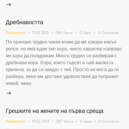
Дребнавостта
Любопитно
11.03.2012
384
Views
0
Likes
0
Comments
По принцип трудно човек може да ме изкара извън
релси, но има един тип хора, чиито характер направо
ме кара да полудявам. Много трудно се разбирам с
дребнави хора. Хора, които търсят и най-малката
причина, за да се заядат с теб. Просто не мога да ги
разбера, явно им доставя удоволствие да поправят
някой, явно…
Грешките на жените на първа среща
Любопитно
15.02.2012
357
Views
0
Likes
0
Comments