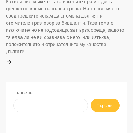
Както и ние мъжете, така и жените правят доста
грешки по време на първа среща. На първо място
сред грешките искам да спомена дългият и
отегчителен разговор за бившият и. Тази тема е
изключително неподходяща за първа среща, защото
тя едва ли не ви сравнява с него, или изтъква,
положителните и отрицателните му качества.
Дългите…
Търсене
Търсене