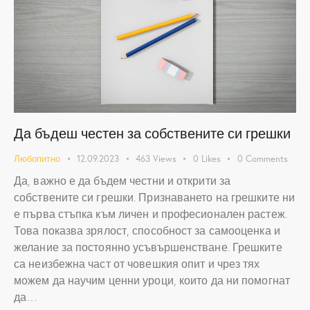
Да бъдеш честен за собствените си грешки
Любопитно
12.09.2023
463
Views
0
Likes
0
Comments
Да, важно е да бъдем честни и открити за
собствените си грешки. Признаването на грешките ни
е първа стъпка към личен и професионален растеж.
Това показва зрялост, способност за самооценка и
желание за постоянно усъвършенстване. Грешките
са неизбежна част от човешкия опит и чрез тях
можем да научим ценни уроци, които да ни помогнат
да…