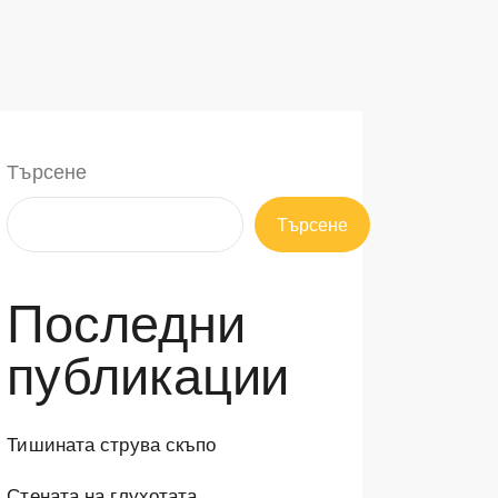
Търсене
Търсене
Последни
публикации
Тишината струва скъпо
Стената на глухотата