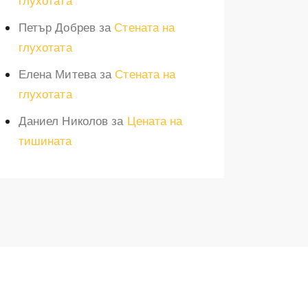
глухотата
Петър Добрев
за
Стената на
глухотата
Елена Митева
за
Стената на
глухотата
Даниел Николов
за
Цената на
тишината