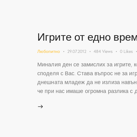
Игрите от едно вре
Любопитно
29.07.2012
484
Views
0
Likes
Миналия ден се замислих за игрите, к
споделя с Вас. Става въпрос не за игр
днешната младеж да не излиза навън,
че при нас имаше огромна разлика с