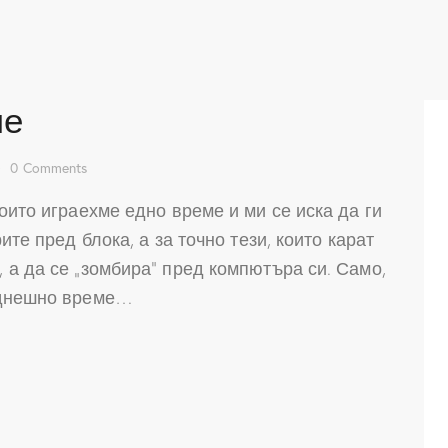
ме
0
Comments
оито играехме едно време и ми се иска да ги
ите пред блока, а за точно тези, които карат
 а да се „зомбира“ пред компютъра си. Само,
 днешно време…