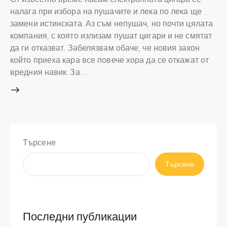
налага при избора на пушачите и лека по лека ще
замени истинската. Аз съм непушач, но почти цялата
компания, с която излизам пушат цигари и не смятат
да ги отказват. Забелязвам обаче, че новия закон
който приеха кара все повече хора да се откажат от
вредния навик. За…
Търсене
Търсене
Последни публикации