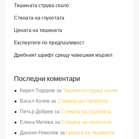
Тишината струва скъпо
Стената на глухотата
Цената на тишината
Експертите по предпазливост
Дребният шрифт срещу човешкия мързел
Последни коментари
Кирил Тодоров
за
Тишината струва скъпо
Васил Колев
за
Стената на глухотата
Петър Добрев
за
Стената на глухотата
Елена Митева
за
Стената на глухотата
Даниел Николов
за
Цената на тишината