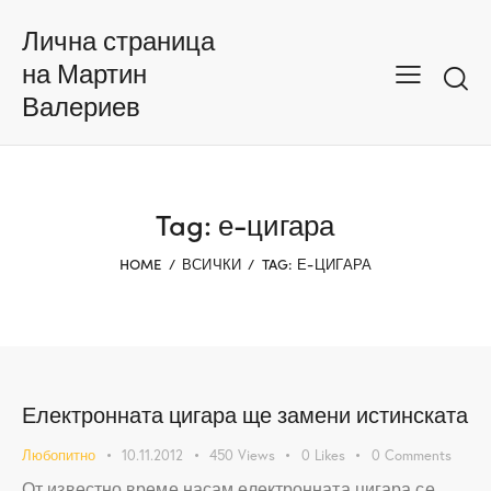
Лична страница
на Мартин
Валериев
Tag: е-цигара
HOME
ВСИЧКИ
TAG: Е-ЦИГАРА
Електронната цигара ще замени истинската
Любопитно
10.11.2012
450
Views
0
Likes
0
Comments
От известно време насам електронната цигара се