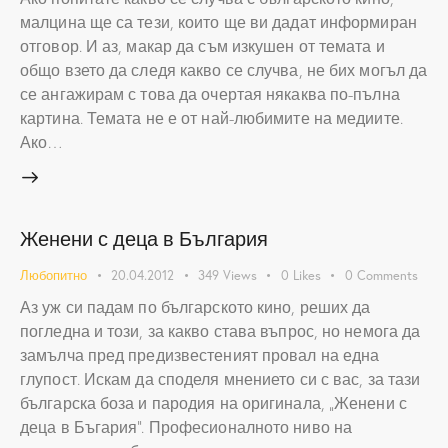
малцина ще са тези, които ще ви дадат информиран
отговор. И аз, макар да съм изкушен от темата и
общо взето да следя какво се случва, не бих могъл да
се ангажирам с това да очертая някаква по-пълна
картина. Темата не е от най-любимите на медиите.
Ако…
Женени с деца в България
Любопитно
20.04.2012
349
Views
0
Likes
0
Comments
Аз уж си падам по българското кино, реших да
погледна и този, за какво става въпрос, но немога да
замълча пред предизвестеният провал на една
глупост. Искам да споделя мнението си с вас, за тази
българска боза и пародия на оригинала, „Женени с
деца в Бъгария”. Професионалното ниво на