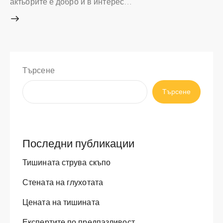
актьорите е добро и в интерес…
Търсене
Търсене
Последни публикации
Тишината струва скъпо
Стената на глухотата
Цената на тишината
Експертите по предпазливост