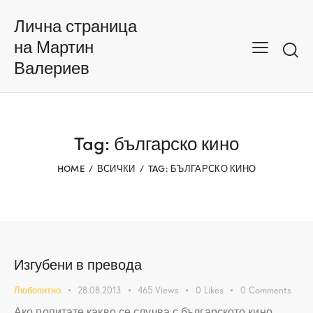
Лична страница
на Мартин
Валериев
Tag: българско кино
HOME
ВСИЧКИ
TAG: БЪЛГАРСКО КИНО
Изгубени в превода
Любопитно
28.08.2013
465
Views
0
Likes
0
Comments
Ако попитате какво се случва с българското кино,