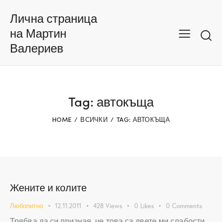
Лична страница
на Мартин
Валериев
Tag: автокъща
HOME
ВСИЧКИ
TAG: АВТОКЪЩА
Жените и колите
Любопитно
12.11.2011
428
Views
0
Likes
0
Comments
Трябва да си призная, че това са двете ми слабости.