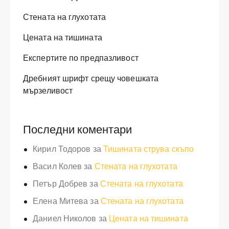
Стената на глухотата
Цената на тишината
Експертите по предпазливост
Дребният шрифт срещу човешката
мързеливост
Последни коментари
Кирил Тодоров
за
Тишината струва скъпо
Васил Колев
за
Стената на глухотата
Петър Добрев
за
Стената на глухотата
Елена Митева
за
Стената на глухотата
Даниел Николов
за
Цената на тишината