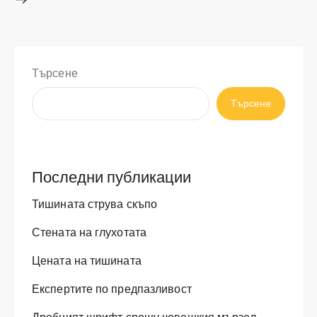
Търсене
Търсене
Последни публикации
Тишината струва скъпо
Стената на глухотата
Цената на тишината
Експертите по предпазливост
Дребният шрифт срещу човешкия мързел