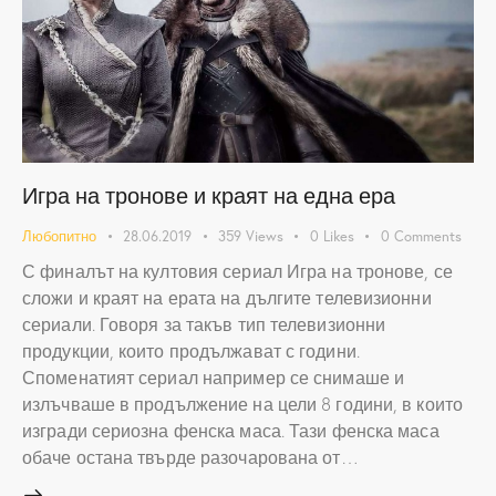
Игра на тронове и краят на една ера
Любопитно
28.06.2019
359
Views
0
Likes
0
Comments
С финалът на култовия сериал Игра на тронове, се
сложи и краят на ерата на дългите телевизионни
сериали. Говоря за такъв тип телевизионни
продукции, които продължават с години.
Споменатият сериал например се снимаше и
излъчваше в продължение на цели 8 години, в които
изгради сериозна фенска маса. Тази фенска маса
обаче остана твърде разочарована от…