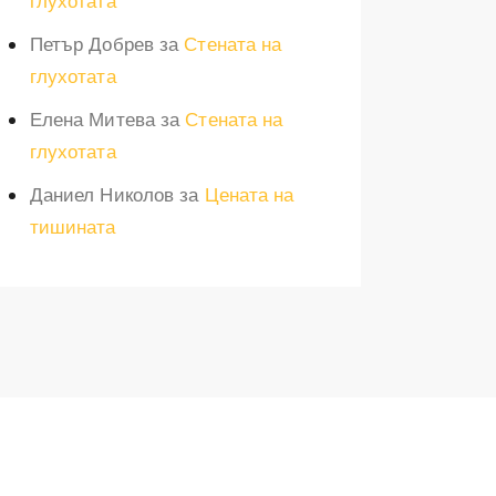
глухотата
Петър Добрев
за
Стената на
глухотата
Елена Митева
за
Стената на
глухотата
Даниел Николов
за
Цената на
тишината