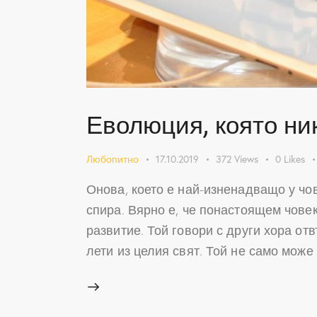
Еволюция, която ни
Любопитно
17.10.2019
372
Views
0
Likes
Онова, което е най-изненадващо у чов
спира. Вярно е, че понастоящем човек
развитие. Той говори с други хора от
лети из целия свят. Той не само може