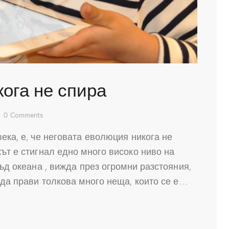
кога не спира
0
Comments
ека, е, че неговата еволюция никога не
ът е стигнал едно много високо ниво на
въд океана , вижда през огромни разстояния,
 да прави толкова много неща, които се е…