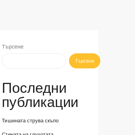
Търсене
Търсене
Последни
публикации
Тишината струва скъпо
Стената на глухотата