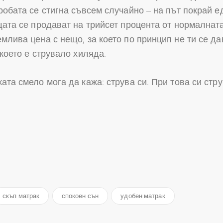
робата се стигна съвсем случайно – на път покрай е
щата се продават на трийсет процента от нормалнат
млива цена с нещо, за което по принцип не ти се да
 което е струвало хиляда.
ата смело мога да кажа: струва си. При това си стр
скъп матрак
спокоен сън
удобен матрак