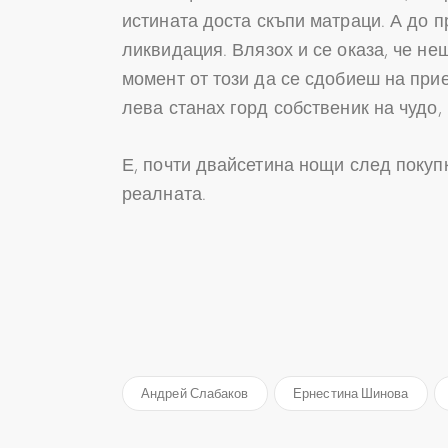
истината доста скъпи матраци. А до п
ликвидация. Влязох и се оказа, че не
момент от този да се сдобиеш на прие
лева станах горд собственик на чудо,
Е, почти двайсетина нощи след покупк
реалната.
Андрей Слабаков
Ернестина Шинова