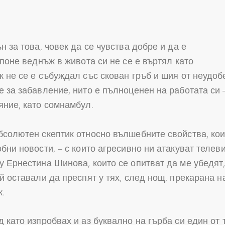
н за това, човек да се чувства добре и да е
 поне веднъж в живота си не се е въртял като
к не се е събуждал със скован гръб и шия от неудо
е за забавление, нито е пълноценен на работата си 
яние, като сомнамбул.
бсолютен скептик относно вълшебните свойства, ко
обни новости, – с които агресивно ни атакуват теле
у Ернестина Шинова, които се опитват да ме убедят,
ой оставали да преспят у тях, след нощ, прекарана
.
 като изпробвах и аз буквално на гърба си един от 