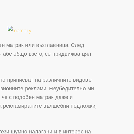
бен матрак или възглавница. След
– абе общо взето, се придвижва цял
ито приписват на различните видове
визионните реклами. Неубедително ми
 че с подобен матрак даже и
 на рекламираните вълшебни подложки,
тези шумно налагани и в интерес на