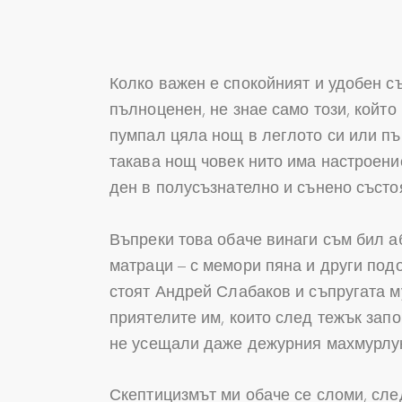
Колко важен е спокойният и удобен съ
пълноценен, не знае само този, който
пумпал цяла нощ в леглото си или пъ
такава нощ човек нито има настроени
ден в полусъзнателно и сънено състо
Въпреки това обаче винаги съм бил а
матраци – с мемори пяна и други под
стоят Андрей Слабаков и съпругата м
приятелите им, които след тежък зап
не усещали даже дежурния махмурлук
Скептицизмът ми обаче се сломи, след