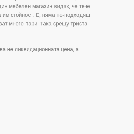
дин мебелен магазин видях, че тече
а им стойност. Е, няма по-подходящ
ват много пари. Така срещу триста
ува не ликвидационната цена, а