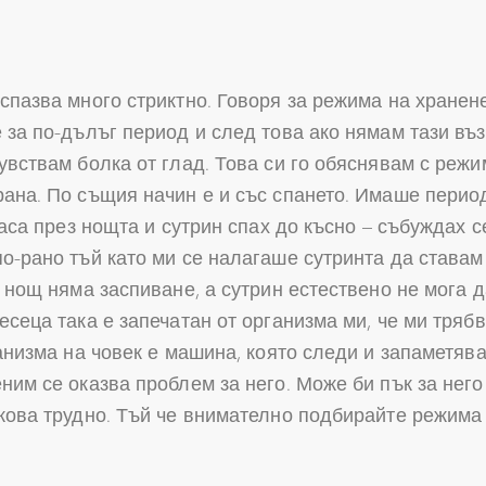
спазва много стриктно. Говоря за режима на хранене
е за по-дълъг период и след това ако нямам тази в
увствам болка от глад. Това си го обяснявам с режи
рана. По същия начин е и със спането. Имаше перио
часа през нощта и сутрин спах до късно – събуждах с
о-рано тъй като ми се налагаше сутринта да ставам 
д нощ няма заспиване, а сутрин естествено не мога д
есеца така е запечатан от организма ми, че ми тряб
ганизма на човек е машина, която следи и запаметяв
ним се оказва проблем за него. Може би пък за него 
кова трудно. Тъй че внимателно подбирайте режима 