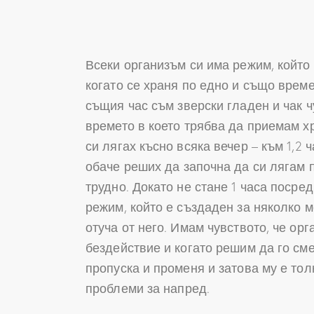
Всеки организъм си има режим, който 
когато се храня по едно и също врем
същия час съм зверски гладен и чак ч
времето в което трябва да приемам х
си лягах късно всяка вечер – към 1,2 
обаче реших да започна да си лягам п
трудно. Докато не стане 1 часа посре
режим, който е създаден за няколко м
отуча от него. Имам чувството, че ор
бездействие и когато решим да го сме
пропуска и променя и затова му е тол
проблеми за напред.