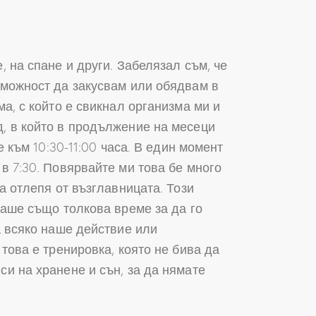
, на спане и други. Забелязал съм, че
ъзможност да закусвам или обядвам в
ма, с който е свикнал организма ми и
д, в който в продължение на месеци
е към 10:30-11:00 часа. В един момент
в 7:30. Повярвайте ми това бе много
а отлепя от възглавницата. Този
ваше също толкова време за да го
а всяко наше действие или
това е тренировка, която не бива да
си на хранене и сън, за да нямате