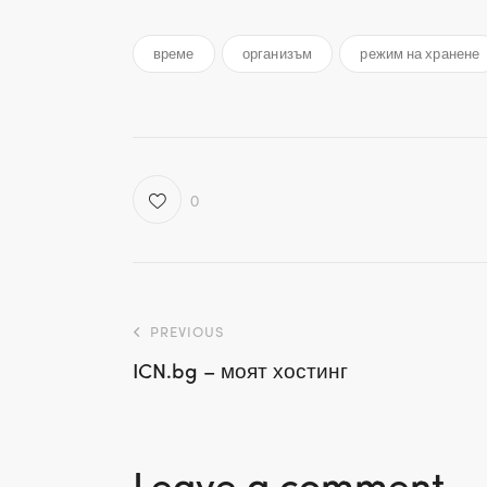
време
организъм
режим на хранене
0
Навигация
PREVIOUS
ICN.bg – моят хостинг
Leave a comment