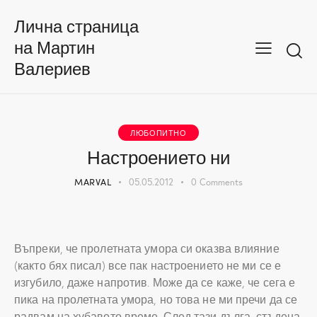
Лична страница
на Мартин
Валериев
ЛЮБОПИТНО
Настроението ни
MARVAL
05.05.2012
0
Comments
Въпреки, че пролетната умора си оказва влияние
(както бях писал) все пак настроението не ми се е
изгубило, даже напротив. Може да се каже, че сега е
пика на пролетната умора, но това не ми пречи да се
радвам на хубавото време. След тази дълга, стъдена