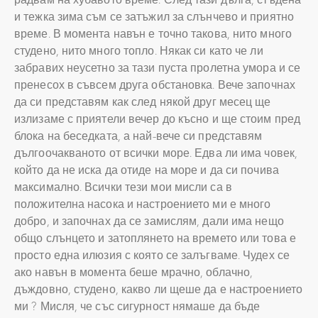
и тежка зима съм се затъжил за слънчево и приятно
време. В момента навън е точно такова, нито много
студено, нито много топло. Някак си като че ли
забравих неусетно за тази пуста пролетна умора и се
пренесох в съвсем друга обстановка. Вече започнах
да си представям как след някой друг месец ще
излизаме с приятели вечер до късно и ще стоим пред
блока на беседката, а най-вече си представям
дългоочакваното от всички море. Едва ли има човек,
който да не иска да отиде на море и да си почива
максимално. Всички тези мои мисли са в
положителна насока и настроението ми е много
добро, и започнах да се замислям, дали има нещо
общо слънцето и затоплянето на времето или това е
просто една илюзия с която се залъгваме. Чудех се
ако навън в момента беше мрачно, облачно,
дъждовно, студено, какво ли щеше да е настроението
ми ? Мисля, че със сигурност нямаше да бъде