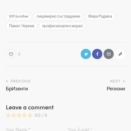
VIP brother
лицемерно състрадание
Мира Радева
Павел Чернев
професионален морал
0
Навигация
PREVIOUS
NEXT
БрИзенти
Региони
Leave a comment
0.0
/
5