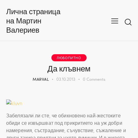
Лична страница
на Мартин
Валериев
ЛЮБОПИТНО
Да клъвнем
MARVAL
03.10.2013
0
Comments
Забелязали ли сте, че обикновено най-жестоките
обиди се извършват под прикритието на уж добри
намерения, състрадание, съчувствие, съжаление и
други такива приятни за ухото думички. И в живота