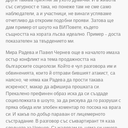
със сигурност е така, но понеже там не сме само
наблюдатели, а и участници, не винаги успяваме
отчетливо да откроим подобни прояви. Затова ще
дам пример от шоуто на ВИПовете, където
същността на хората лъсва идеално. Пример – доста
показателен за твърдението ми.
Мира Радева и Павел Чернев още в началото имаха
остър конфликт на тема продажността на
българските социолози. Който е чул разговора им и
обвиненията, които й отправи бившият атакист, са
наясно, че няма как Радева да прости такава
искреност, макар да афишира прошката си.
Прекалено префинен образ иска да си създаде
социоложката в шоуто, за да рискува да го разруши с
пряка обида или злобен коментар по посока на врага
си. И какъв по-добър параван от лицемерното
състрадание. В разговор със съквартирант тя каза
следното за Чернев: Съжалявам го, няма си никого,