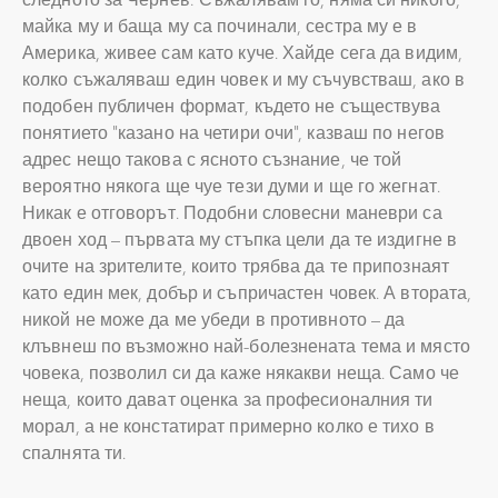
майка му и баща му са починали, сестра му е в
Америка, живее сам като куче. Хайде сега да видим,
колко съжаляваш един човек и му съчувстваш, ако в
подобен публичен формат, където не съществува
понятието “казано на четири очи”, казваш по негов
адрес нещо такова с ясното съзнание, че той
вероятно някога ще чуе тези думи и ще го жегнат.
Никак е отговорът. Подобни словесни маневри са
двоен ход – първата му стъпка цели да те издигне в
очите на зрителите, които трябва да те припознаят
като един мек, добър и съпричастен човек. А втората,
никой не може да ме убеди в противното – да
клъвнеш по възможно най-болезнената тема и място
човека, позволил си да каже някакви неща. Само че
неща, които дават оценка за професионалния ти
морал, а не констатират примерно колко е тихо в
спалнята ти.