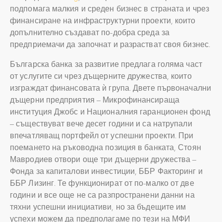
подпомага малкия и среден бизнес в страната и чрез
финансиране на инфраструктурни проекти, които
допълнително създават по-добра среда за
предприемачи да започнат и разрастват своя бизнес.
Българска банка за развитие предлага голяма част
от услугите си чрез дъщерните дружества, които
изграждат финансовата ѝ група. Двете първоначални
дъщерни предприятия – Микрофинансираща
институция Джобс и Националния гаранционен фонд
– съществуват вече десет години и са натрупали
впечатляващ портфейл от успешни проекти. При
поемането на ръководна позиция в банката, Стоян
Мавродиев отвори още три дъщерни дружества –
Фонда за капиталови инвестиции, ББР Факторинг и
ББР Лизинг. Те функционират от по-малко от две
години и все още не са разпространени данни на
тяхни успешни инициативи, но за бъдещите им
успехи можем да предполагаме по тези на МФИ