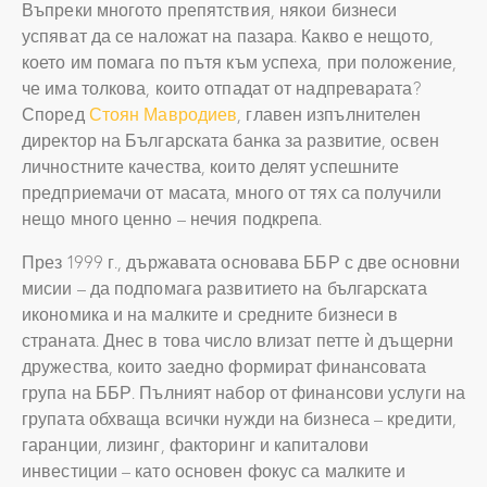
Въпреки многото препятствия, някои бизнеси
успяват да се наложат на пазара. Какво е нещото,
което им помага по пътя към успеха, при положение,
че има толкова, които отпадат от надпреварата?
Според
Стоян Мавродиев
, главен изпълнителен
директор на Българската банка за развитие, освен
личностните качества, които делят успешните
предприемачи от масата, много от тях са получили
нещо много ценно – нечия подкрепа.
През 1999 г., държавата основава ББР с две основни
мисии – да подпомага развитието на българската
икономика и на малките и средните бизнеси в
страната. Днес в това число влизат петте ѝ дъщерни
дружества, които заедно формират финансовата
група на ББР. Пълният набор от финансови услуги на
групата обхваща всички нужди на бизнеса – кредити,
гаранции, лизинг, факторинг и капиталови
инвестиции – като основен фокус са малките и