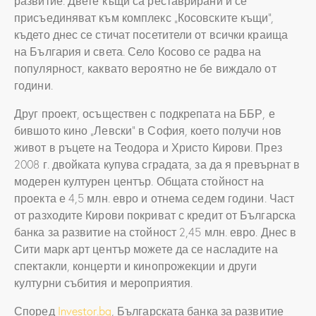
развитие. Двете къщи са реставрирани и се
присъединяват към комплекс „Косовските къщи“,
където днес се стичат посетители от всички краища
на България и света. Село Косово се радва на
популярност, каквато вероятно не бе виждало от
години.
Друг проект, осъществен с подкрепата на ББР, е
бившото кино „Левски“ в София, което получи нов
живот в ръцете на Теодора и Христо Кирови. През
2008 г. двойката купува сградата, за да я превърнат в
модерен културен център. Общата стойност на
проекта е 4,5 млн. евро и отнема седем години. Част
от разходите Кирови покриват с кредит от Българска
банка за развитие на стойност 2,45 млн. евро. Днес в
Сити марк арт център можете да се насладите на
спектакли, концерти и кинопрожекции и други
културни събития и мероприятия.
Според
Investor.bg
, Българската банка за развитие