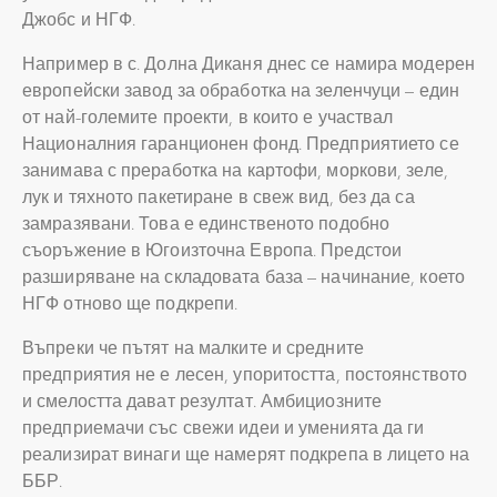
Джобс и НГФ.
Например в с. Долна Диканя днес се намира модерен
европейски завод за обработка на зеленчуци – един
от най-големите проекти, в които е участвал
Националния гаранционен фонд. Предприятието се
занимава с преработка на картофи, моркови, зеле,
лук и тяхното пакетиране в свеж вид, без да са
замразявани. Това е единственото подобно
съоръжение в Югоизточна Европа. Предстои
разширяване на складовата база – начинание, което
НГФ отново ще подкрепи.
Въпреки че пътят на малките и средните
предприятия не е лесен, упоритостта, постоянството
и смелостта дават резултат. Амбициозните
предприемачи със свежи идеи и уменията да ги
реализират винаги ще намерят подкрепа в лицето на
ББР.