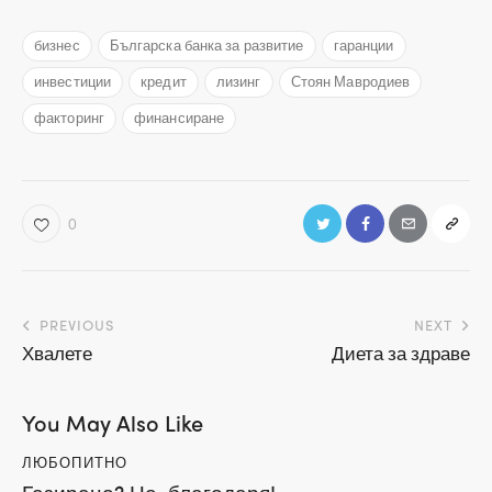
бизнес
Българска банка за развитие
гаранции
инвестиции
кредит
лизинг
Стоян Мавродиев
факторинг
финансиране
0
Навигация
PREVIOUS
NEXT
Хвалете
Диета за здраве
You May Also Like
ЛЮБОПИТНО