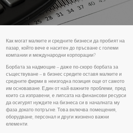
Как могат малките и средните бизнеси да пробият на
пазар, който вече е наситен до пръсване с големи
компании и международни корпорации?
Борбата за надмощие – даже по-скоро борбата за
съществуване – в бизнес средите оставя малките и
средните фирми в неизгодна позиция още от самото
им основаване. Един от най-важните проблеми, пред
които са изправени, е липсата на финансови ресурси
да осигурят нуждите на бизнеса си в началната му
фаза докато потръгне. Това включва помещения,
оборудване, персонал и други жизнено важни
елементи.