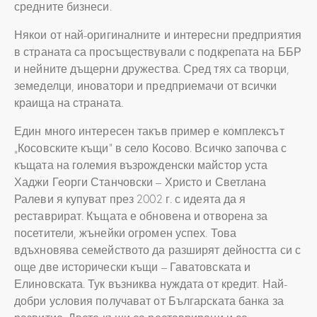
средните бизнеси.
Някои от най-оригиналните и интересни предприятия
в страната са просъществували с подкрепата на ББР
и нейните дъщерни дружества. Сред тях са творци,
земеделци, иноватори и предприемачи от всички
краища на страната.
Един много интересен такъв пример е комплексът
„Косовските къщи“ в село Косово. Всичко започва с
къщата на големия възрожденски майстор уста
Хаджи Георги Станчовски – Христо и Светлана
Ралеви я купуват през 2002 г. с идеята да я
реставрират. Къщата е обновена и отворена за
посетители, жънейки огромен успех. Това
вдъхновява семейството да разширят дейността си с
още две исторически къщи – Гаватовската и
Елиновската. Тук възниква нуждата от кредит. Най-
добри условия получават от Българската банка за