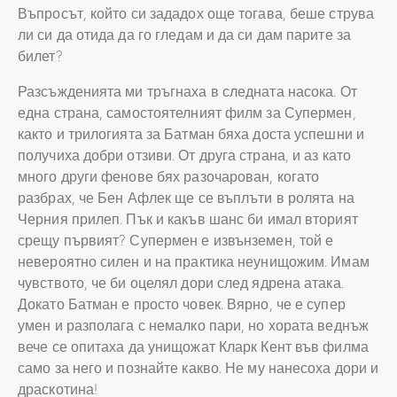
Въпросът, който си зададох още тогава, беше струва
ли си да отида да го гледам и да си дам парите за
билет?
Разсъжденията ми тръгнаха в следната насока. От
една страна, самостоятелният филм за Супермен,
както и трилогията за Батман бяха доста успешни и
получиха добри отзиви. От друга страна, и аз като
много други фенове бях разочарован, когато
разбрах, че Бен Афлек ще се въплъти в ролята на
Черния прилеп. Пък и какъв шанс би имал вторият
срещу първият? Супермен е извънземен, той е
невероятно силен и на практика неунищожим. Имам
чувството, че би оцелял дори след ядрена атака.
Докато Батман е просто човек. Вярно, че е супер
умен и разполага с немалко пари, но хората веднъж
вече се опитаха да унищожат Кларк Кент във филма
само за него и познайте какво. Не му нанесоха дори и
драскотина!