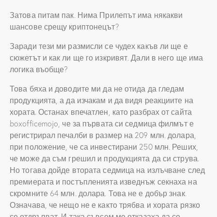
Затова питам пак. Нима Прилепът има някакви
шансове срещу криптонецът?
Заради тези ми размисли се чудех какъв ли ще е
сюжетът и как ли ще го изкривят. Дали в него ще има
логика въобще?
Това бяха и доводите ми да не отида да гледам
продукцията, а да изчакам и да видя реакциите на
хората. Останах впечатлен, като разбрах от сайта
boxofficemojo, че за първата си седмица филмът е
регистрирал печалби в размер на 209 млн. долара,
при положение, че са инвестирани 250 млн. Реших,
че може да съм грешил и продукцията да си струва.
Но тогава дойде втората седмица на излъчване след
премиерата и постъпленията изведнъж секнаха на
скромните 64 млн. долара. Това не е добър знак.
Означава, че нещо не е както трябва и хората рязко
се отдръпват. И така съвсем ме отказаха да се