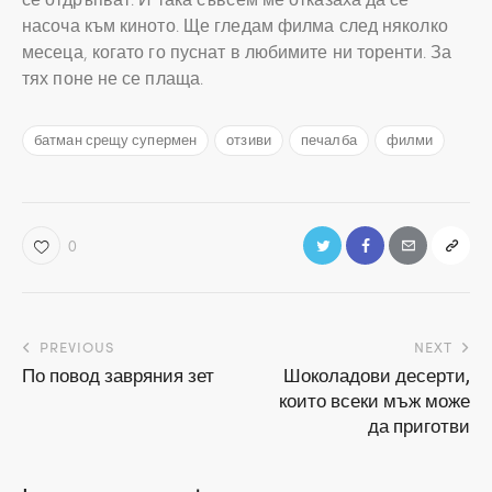
насоча към киното. Ще гледам филма след няколко
месеца, когато го пуснат в любимите ни торенти. За
тях поне не се плаща.
батман срещу супермен
отзиви
печалба
филми
0
Навигация
PREVIOUS
NEXT
По повод завряния зет
Шоколадови десерти,
които всеки мъж може
да приготви