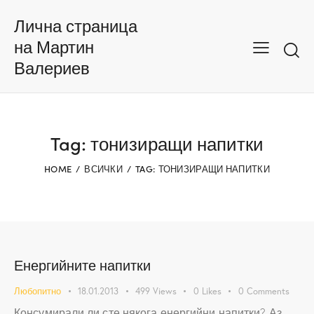
Лична страница
на Мартин
Валериев
Tag: тонизиращи напитки
HOME
ВСИЧКИ
TAG: ТОНИЗИРАЩИ НАПИТКИ
Енергийните напитки
Любопитно
18.01.2013
499
Views
0
Likes
0
Comments
Консумирали ли сте някога енергийни напитки? Аз