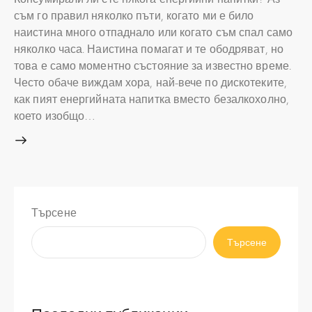
съм го правил няколко пъти, когато ми е било
наистина много отпаднало или когато съм спал само
няколко часа. Наистина помагат и те ободряват, но
това е само моментно състояние за известно време.
Често обаче виждам хора, най-вече по дискотеките,
как пият енергийната напитка вместо безалкохолно,
което изобщо…
Търсене
Търсене