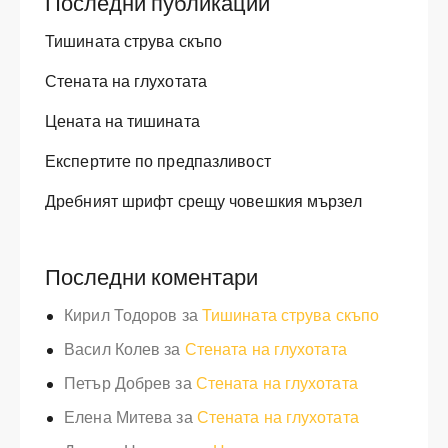
Последни публикации
Тишината струва скъпо
Стената на глухотата
Цената на тишината
Експертите по предпазливост
Дребният шрифт срещу човешкия мързел
Последни коментари
Кирил Тодоров
за
Тишината струва скъпо
Васил Колев
за
Стената на глухотата
Петър Добрев
за
Стената на глухотата
Елена Митева
за
Стената на глухотата