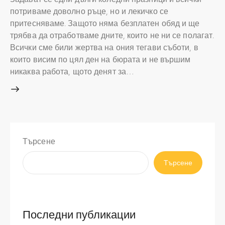
потриваме доволно ръце, но и лекичко се
притесняваме. Защото няма безплатен обяд и ще
трябва да отработваме дните, които не ни се полагат.
Всички сме били жертва на ония тегави съботи, в
които висим по цял ден на бюрата и не вършим
никаква работа, щото денят за…
Търсене
Търсене
Последни публикации