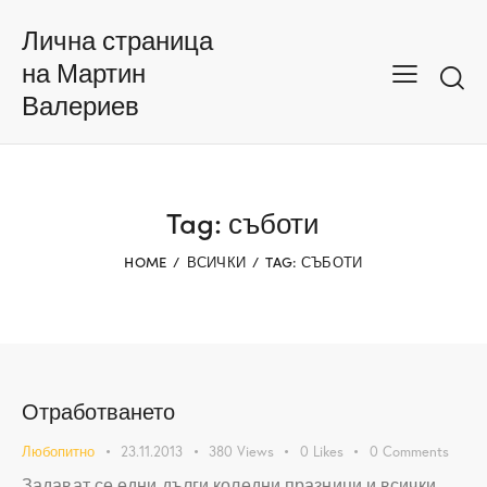
Лична страница
на Мартин
Валериев
Tag: съботи
HOME
ВСИЧКИ
TAG: СЪБОТИ
Отработването
Любопитно
23.11.2013
380
Views
0
Likes
0
Comments
Задават се едни дълги коледни празници и всички