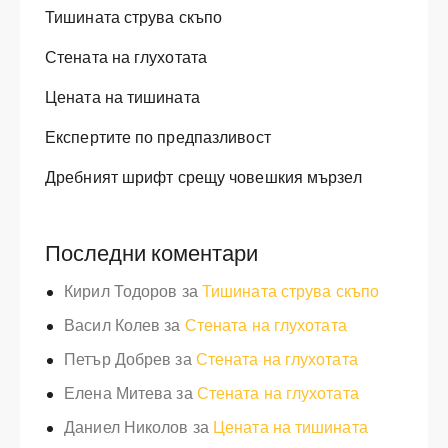
Тишината струва скъпо
Стената на глухотата
Цената на тишината
Експертите по предпазливост
Дребният шрифт срещу човешкия мързел
Последни коментари
Кирил Тодоров
за
Тишината струва скъпо
Васил Колев
за
Стената на глухотата
Петър Добрев
за
Стената на глухотата
Елена Митева
за
Стената на глухотата
Даниел Николов
за
Цената на тишината