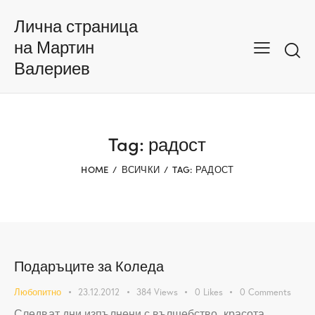
Лична страница
на Мартин
Валериев
Tag: радост
HOME
ВСИЧКИ
TAG: РАДОСТ
Подаръците за Коледа
Любопитно
23.12.2012
384
Views
0
Likes
0
Comments
Следват дни изпълнени с вълшебство, красота,