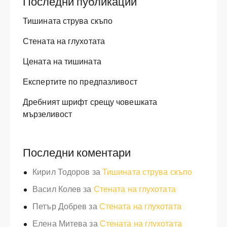
Последни публикации
Тишината струва скъпо
Стената на глухотата
Цената на тишината
Експертите по предпазливост
Дребният шрифт срещу човешката
мързеливост
Последни коментари
Кирил Тодоров
за
Тишината струва скъпо
Васил Колев
за
Стената на глухотата
Петър Добрев
за
Стената на глухотата
Елена Митева
за
Стената на глухотата